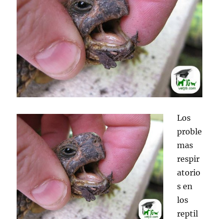
Los
proble
mas
respir
atorio
s en
los
reptil