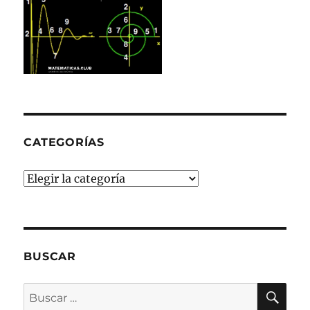
CATEGORÍAS
Categorías
BUSCAR
BU
Buscar