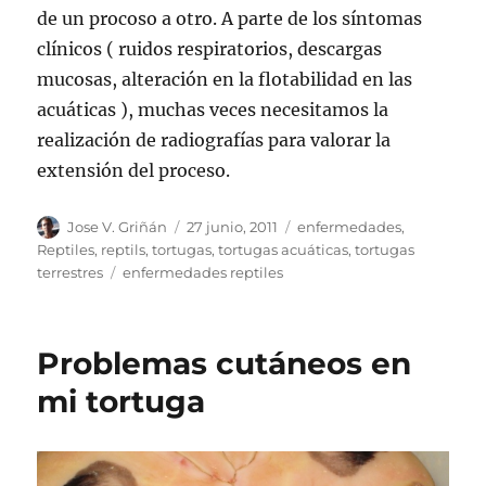
de un procoso a otro. A parte de los síntomas
clínicos ( ruidos respiratorios, descargas
mucosas, alteración en la flotabilidad en las
acuáticas ), muchas veces necesitamos la
realización de radiografías para valorar la
extensión del proceso.
Autor
Publicado
Categorías
Jose V. Griñán
27 junio, 2011
enfermedades
,
el
Reptiles
,
reptils
,
tortugas
,
tortugas acuáticas
,
tortugas
Etiquetas
terrestres
enfermedades reptiles
Problemas cutáneos en
mi tortuga