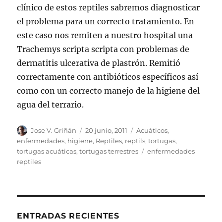
clínico de estos reptiles sabremos diagnosticar
el problema para un correcto tratamiento. En
este caso nos remiten a nuestro hospital una
Trachemys scripta scripta con problemas de
dermatitis ulcerativa de plastrón. Remitió
correctamente con antibióticos específicos así
como con un correcto manejo de la higiene del
agua del terrario.
Autor
Publicado
Categorías
Jose V. Griñán
20 junio, 2011
Acuáticos
,
el
enfermedades
,
higiene
,
Reptiles
,
reptils
,
tortugas
,
Etiquetas
tortugas acuáticas
,
tortugas terrestres
enfermedades
reptiles
ENTRADAS RECIENTES