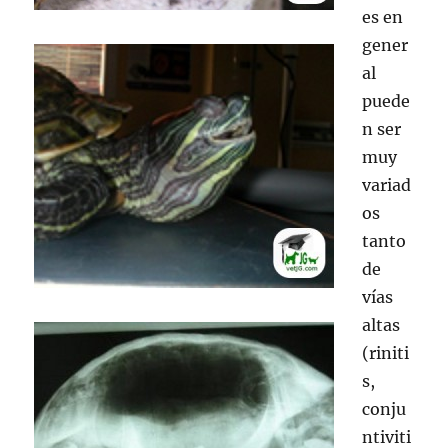
es en
gener
al
puede
n ser
muy
variad
os
tanto
de
vías
altas
(riniti
s,
conju
ntiviti