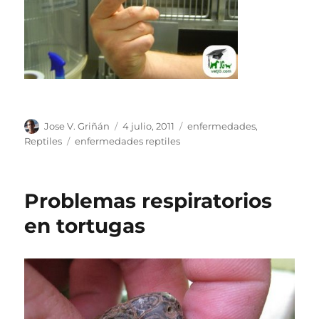
Autor
Publicado
Categorías
Jose V. Griñán
4 julio, 2011
enfermedades
,
el
Etiquetas
Reptiles
enfermedades reptiles
Problemas respiratorios
en tortugas