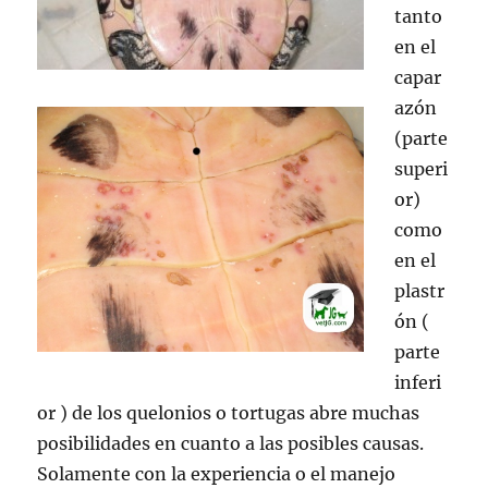
tanto
en el
capar
azón
(parte
superi
or)
como
en el
plastr
ón (
parte
inferi
or ) de los quelonios o tortugas abre muchas
posibilidades en cuanto a las posibles causas.
Solamente con la experiencia o el manejo