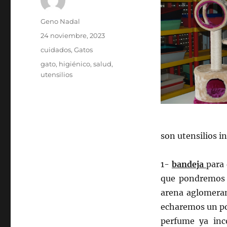
Autor
Geno Nadal
Publicado
24 noviembre, 2023
el
Categorías
cuidados
,
Gatos
Etiquetas
gato
,
higiénico
,
salud
,
utensilios
son utensilios i
1-
bandeja
para 
que pondremos a
arena aglomeran
echaremos un po
perfume ya inco