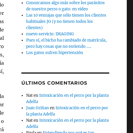
Conozcamos algo más sobre los parásitos
lo
de nuestro perro o gato: en video
er
Las 10 ventajas que sólo tienen los clientes
as
habituales JG (y no tienen todos los
clientes)
de
nuevo servicio: IMAGING
al
Pues sí, el bicho ha cambiado de matrícula,
ro
pero hay cosas que no entiendo …..
Los gatos sufren hipertensión
s,
ía
í,
ÚLTIMOS COMENTARIOS
Nat
en
Intoxicación en el perro por la planta
la
Adelfa
ar
Juan Griñan
en
Intoxicación en el perro por
le
la planta Adelfa
Nat
en
Intoxicación en el perro por la planta
 o
Adelfa
rá
Paula
en
Entendiendo por qué es tan