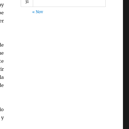
31
ay
« Nov
be
er
de
ue
te
ir
la
de
lo
 y