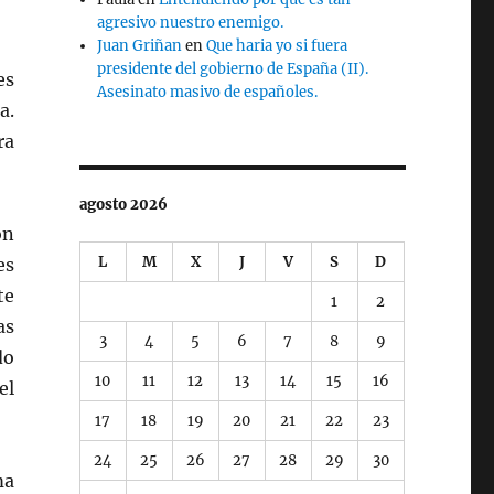
agresivo nuestro enemigo.
Juan Griñan
en
Que haria yo si fuera
presidente del gobierno de España (II).
es
Asesinato masivo de españoles.
a.
ra
agosto 2026
on
L
M
X
J
V
S
D
es
te
1
2
as
3
4
5
6
7
8
9
do
10
11
12
13
14
15
16
el
17
18
19
20
21
22
23
24
25
26
27
28
29
30
ma