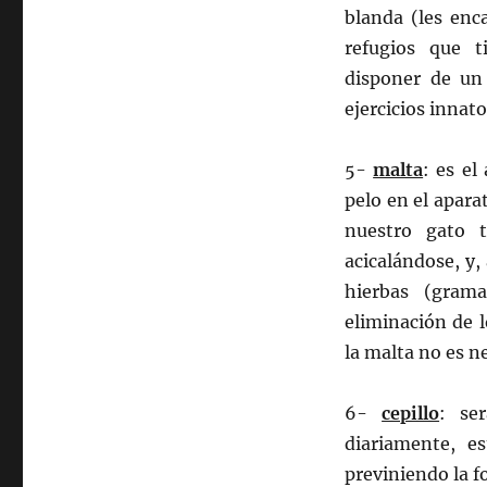
blanda (les enc
refugios que t
disponer de un 
ejercicios innato
5-
malta
: es el
pelo en el apar
nuestro gato 
acicalándose, y, 
hierbas (grama
eliminación de 
la malta no es n
6-
cepillo
: se
diariamente, e
previniendo la 