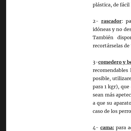
plástica, de fácil
2-
rascador
: p
idóneas y no des
También dispo
recortárselas de
3-
comedero y b
recomendables l
posible, utiliz
para 1 kgr), que
sean más apeteci
a que su aparato
caso de los perr
4-
cama:
para a