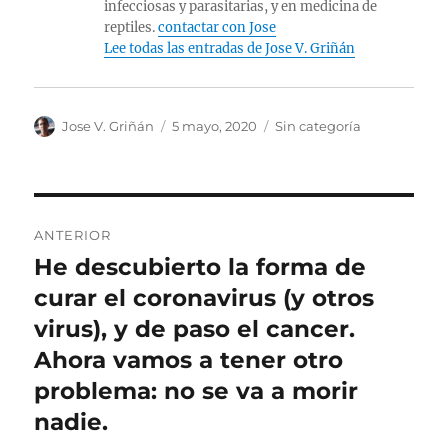
infecciosas y parasitarias, y en medicina de
reptiles.
contactar con Jose
Lee todas las entradas de Jose V. Griñán
Autor
Publicado
Categorías
Jose V. Griñán
5 mayo, 2020
Sin categoría
el
Navegación
ANTERIOR
de
He descubierto la forma de
Entrada
anterior:
curar el coronavirus (y otros
entradas
virus), y de paso el cancer.
Ahora vamos a tener otro
problema: no se va a morir
nadie.