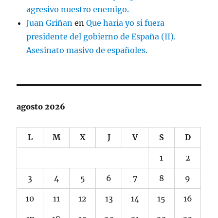
agresivo nuestro enemigo.
Juan Griñan
en
Que haria yo si fuera
presidente del gobierno de España (II).
Asesinato masivo de españoles.
agosto 2026
L
M
X
J
V
S
D
1
2
3
4
5
6
7
8
9
10
11
12
13
14
15
16