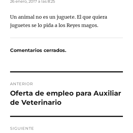
26 enero, 2017 a las 8:25
Un animal no es un juguete. El que quiera
juguetes se lo pida a los Reyes magos.
Comentarios cerrados.
Navegación
ANTERIOR
de
Oferta de empleo para Auxiliar
Entrada
anterior:
de Veterinario
entradas
SIGUIENTE