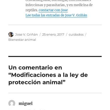
infecciosas y parasitarias, y en medicina de
reptiles.
contactar con Jose
Lee todas las entradas de Jose V. Griñán
Autor
Publicado
Categorías
Etiquetas
Jose V. Griñán
25 enero, 2017
cuidados
el
Bienestar animal
Un comentario en
“Modificaciones a la ley de
protección animal”
miguel
dice: