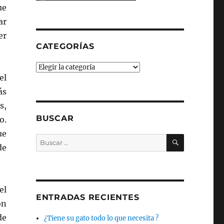
ue
ar
er
CATEGORÍAS
Categorías
el
ás
s,
BUSCAR
o.
ue
BUSCAR
Buscar
de
por:
el
ENTRADAS RECIENTES
ón
de
¿Tiene su gato todo lo que necesita ?