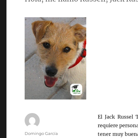
El Jack Russel 
requiere persona
Autor
Domingo García
tener muy buena