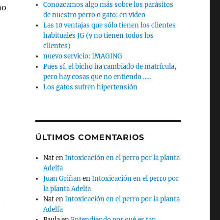
Conozcamos algo más sobre los parásitos
mo
de nuestro perro o gato: en video
Las 10 ventajas que sólo tienen los clientes
habituales JG (y no tienen todos los
clientes)
nuevo servicio: IMAGING
Pues sí, el bicho ha cambiado de matrícula,
pero hay cosas que no entiendo …..
Los gatos sufren hipertensión
ÚLTIMOS COMENTARIOS
Nat
en
Intoxicación en el perro por la planta
Adelfa
Juan Griñan
en
Intoxicación en el perro por
la planta Adelfa
Nat
en
Intoxicación en el perro por la planta
Adelfa
Paula
en
Entendiendo por qué es tan