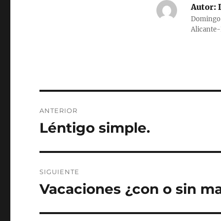
Autor:
D
Domingo G
Alicante
Navegación
ANTERIOR
de
Léntigo simple.
Entrada
anterior:
entradas
SIGUIENTE
Vacaciones ¿con o sin m
Entrada
siguiente: