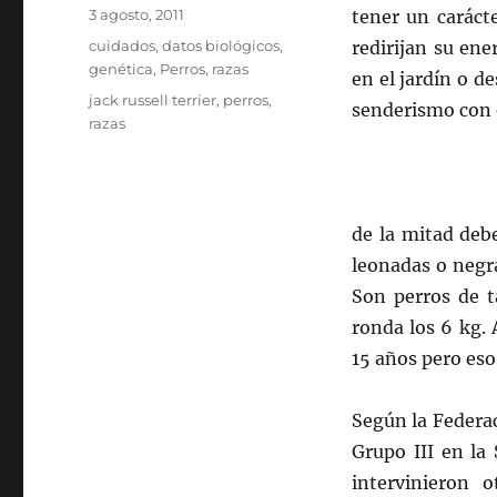
Publicado
3 agosto, 2011
tener un caráct
el
Categorías
cuidados
,
datos biológicos
,
redirijan su en
genética
,
Perros
,
razas
en el jardín o de
Etiquetas
jack russell terrier
,
perros
,
senderismo con e
razas
de la mitad deb
leonadas o negra
Son perros de t
ronda los 6 kg. 
15 años pero eso
Según la Federac
Grupo III en la
intervinieron 