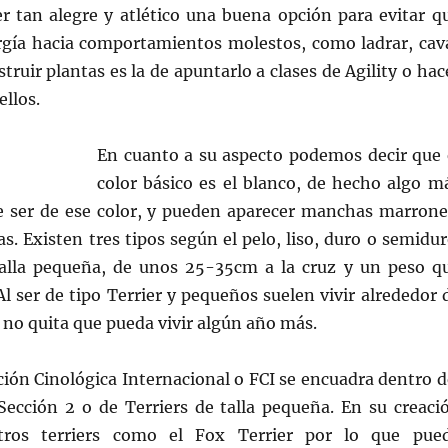
er tan alegre y atlético una buena opción para evitar q
ergía hacia comportamientos molestos, como ladrar, cav
struir plantas es la de apuntarlo a clases de Agility o hac
llos.
En cuanto a su aspecto podemos decir que 
color básico es el blanco, de hecho algo m
e ser de ese color, y pueden aparecer manchas marrone
s. Existen tres tipos según el pelo, liso, duro o semidur
alla pequeña, de unos 25-35cm a la cruz y un peso q
Al ser de tipo Terrier y pequeños suelen vivir alrededor 
 no quita que pueda vivir algún año más.
ión Cinológica Internacional o FCI se encuadra dentro d
 Sección 2 o de Terriers de talla pequeña. En su creaci
otros terriers como el Fox Terrier por lo que pue