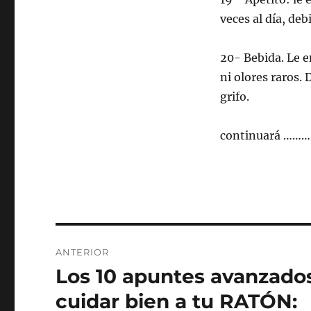
veces al día, de
20- Bebida. Le e
ni olores raros.
grifo.
continuará ……
Navegación
ANTERIOR
de
Los 10 apuntes avanzados
Entrada
anterior:
entradas
cuidar bien a tu RATÓN: