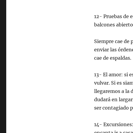
12- Pruebas de e
balcones abierto
Siempre cae de p
enviar las órden
cae de espaldas.
13- El amor: si e
vulvar. Si es si
llegaremos a la d
dudará en largar
ser contagiado po
14- Excursiones:
encanta ir a casa