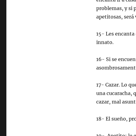
problemas, y si 
apetitosas, será 
15- Les encanta
innato.
16- Si se encuen
asombrosamente.
17- Cazar. Lo que
una cucaracha, q
cazar, mal asunt
18- El sueño, pr
19- Apetito: le