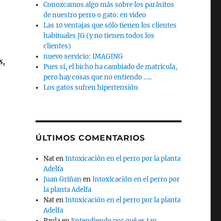
Conozcamos algo más sobre los parásitos
de nuestro perro o gato: en video
Las 10 ventajas que sólo tienen los clientes
habituales JG (y no tienen todos los
clientes)
nuevo servicio: IMAGING
s,
Pues sí, el bicho ha cambiado de matrícula,
pero hay cosas que no entiendo …..
Los gatos sufren hipertensión
ÚLTIMOS COMENTARIOS
Nat
en
Intoxicación en el perro por la planta
Adelfa
Juan Griñan
en
Intoxicación en el perro por
la planta Adelfa
Nat
en
Intoxicación en el perro por la planta
Adelfa
Paula
en
Entendiendo por qué es tan