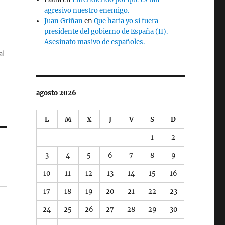
agresivo nuestro enemigo.
Juan Griñan
en
Que haria yo si fuera
presidente del gobierno de España (II).
Asesinato masivo de españoles.
al
agosto 2026
L
M
X
J
V
S
D
1
2
3
4
5
6
7
8
9
10
11
12
13
14
15
16
17
18
19
20
21
22
23
24
25
26
27
28
29
30