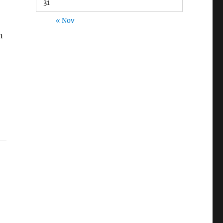
31
« Nov
n