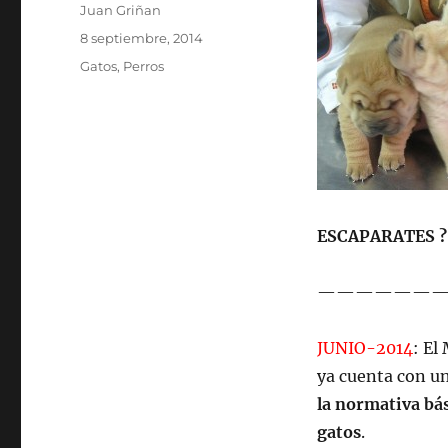
Autor
Juan Griñan
Publicado
8 septiembre, 2014
el
Categorías
Gatos
,
Perros
ESCAPARATES ?
——————
JUNIO-2014
: El
ya cuenta con u
la normativa bás
gatos
.