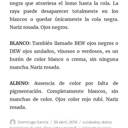
negra que atraviesa el lomo hasta la cola. La
raya puede desaparecer totalmente en los
blancos o quedar únicamente la cola negra.
Nariz rosada. Ojos negros.
BLANCO:
También llamado BEW ojos negros o
DEW ojos azulados, vinosos o verdosos, es un
hurón de color blanco o crema, sin ninguna
mancha. Nariz rosada.
ALBINO:
Ausencia de color por falta de
pigmentación. Completamente blancos, sin
manchas de color. Ojos color rojo rubí. Nariz
rosada.
Autor
Publicado
Categorías
Domingo García
29 abril, 2016
cuidados
,
datos
el
Etiquetas
biológicos
,
hurón
,
Pequeños mamíf.
color de la capa
,