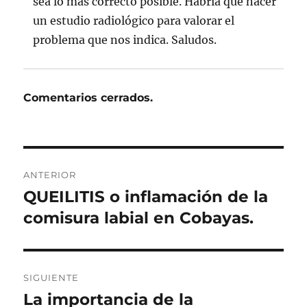
sea lo más correcto posible. Habría que hacer
un estudio radiológico para valorar el
problema que nos indica. Saludos.
Comentarios cerrados.
Navegación
ANTERIOR
de
QUEILITIS o inflamación de la
Entrada
anterior:
comisura labial en Cobayas.
entradas
SIGUIENTE
La importancia de la
Entrada