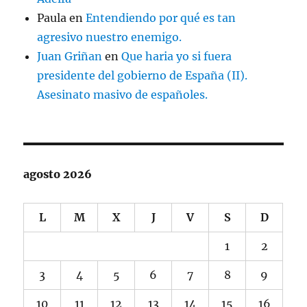
Paula
en
Entendiendo por qué es tan
agresivo nuestro enemigo.
Juan Griñan
en
Que haria yo si fuera
presidente del gobierno de España (II).
Asesinato masivo de españoles.
agosto 2026
L
M
X
J
V
S
D
1
2
3
4
5
6
7
8
9
10
11
12
13
14
15
16