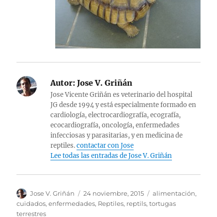
Autor:
Jose V. Griñán
Jose Vicente Griñán es veterinario del hospital
JG desde 1994 y está especialmente formado en
cardiología, electrocardiografía, ecografía,
ecocardiografía, oncología, enfermedades
infecciosas y parasitarias, y en medicina de
reptiles.
contactar con Jose
Lee todas las entradas de Jose V. Griñán
Autor
Publicado
Categorías
Jose V. Griñán
24 noviembre, 2015
alimentación
,
el
cuidados
,
enfermedades
,
Reptiles
,
reptils
,
tortugas
terrestres