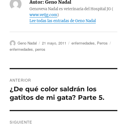
Autor:
Geno Nadal
Genoveva Nadal es veterinaria del Hospital JG (
www.vetjg.com
)
Lee todas las entradas de Geno Nadal
Autor
Publicado
Categorías
Etiqueta
Geno Nadal
21 mayo, 2011
enfermedades
,
Perros
el
enfermedades
,
perros
Navegación
ANTERIOR
de
¿De qué color saldrán los
Entrada
anterior:
gatitos de mi gata? Parte 5.
entradas
SIGUIENTE