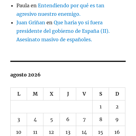
Paula
en
Entendiendo por qué es tan
agresivo nuestro enemigo.
Juan Griñan
en
Que haria yo si fuera
presidente del gobierno de España (II).
Asesinato masivo de españoles.
agosto 2026
L
M
X
J
V
S
D
1
2
3
4
5
6
7
8
9
10
11
12
13
14
15
16