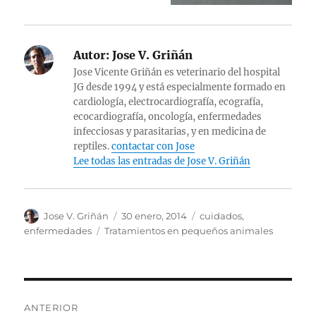
Autor:
Jose V. Griñán
Jose Vicente Griñán es veterinario del hospital
JG desde 1994 y está especialmente formado en
cardiología, electrocardiografía, ecografía,
ecocardiografía, oncología, enfermedades
infecciosas y parasitarias, y en medicina de
reptiles.
contactar con Jose
Lee todas las entradas de Jose V. Griñán
Autor
Publicado
Categorías
Jose V. Griñán
30 enero, 2014
cuidados
,
el
Etiquetas
enfermedades
Tratamientos en pequeños animales
Navegación
ANTERIOR