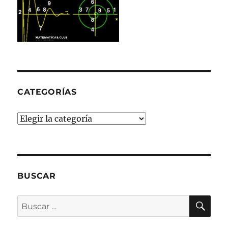
CATEGORÍAS
Categorías
BUSCAR
BU
Buscar
por: