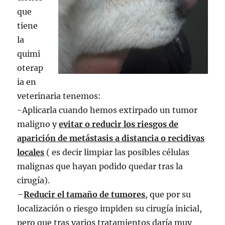
que
tiene
la
quimi
oterap
ia en
veterinaria tenemos:
-Aplicarla cuando hemos extirpado un tumor
maligno y
evitar o reducir los riesgos de
aparición de metástasis a distancia o recidivas
locales
( es decir limpiar las posibles células
malignas que hayan podido quedar tras la
cirugía).
–
Reducir el tamaño de tumores
, que por su
localización o riesgo impiden su cirugía inicial,
pero que tras varios tratamientos daría muy