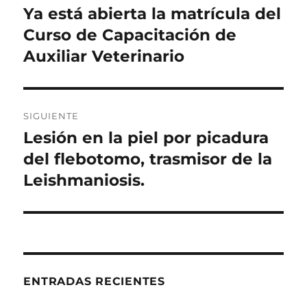
de
Ya está abierta la matrícula del
Entrada
anterior:
Curso de Capacitación de
entradas
Auxiliar Veterinario
SIGUIENTE
Lesión en la piel por picadura
Entrada
siguiente:
del flebotomo, trasmisor de la
Leishmaniosis.
ENTRADAS RECIENTES