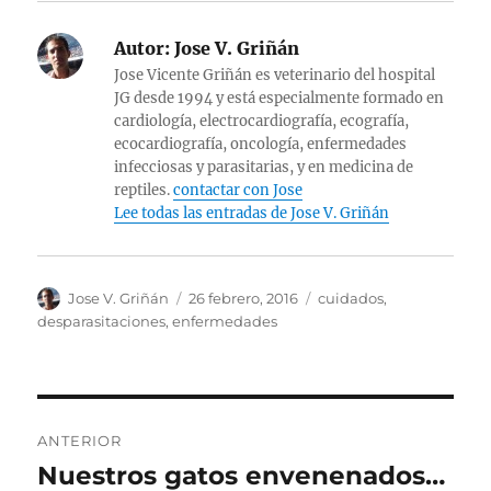
Autor:
Jose V. Griñán
Jose Vicente Griñán es veterinario del hospital
JG desde 1994 y está especialmente formado en
cardiología, electrocardiografía, ecografía,
ecocardiografía, oncología, enfermedades
infecciosas y parasitarias, y en medicina de
reptiles.
contactar con Jose
Lee todas las entradas de Jose V. Griñán
Autor
Publicado
Categorías
Jose V. Griñán
26 febrero, 2016
cuidados
,
el
desparasitaciones
,
enfermedades
Navegación
ANTERIOR
de
Nuestros gatos envenenados…
Entrada