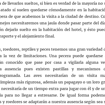
 de llevarlos sueltos, si bien es verdad de la mayoría no 
 atado sí suelen quedarse cómodamente en la habitaci
spera de que acabemos la visita a la ciudad de destino. C
nejos necesitaremos una jaula donde pasar parte del día
n dejarlo suelto en la habitación del hotel, y ésto pue
nsporte y el alojamiento final.
, roedores, reptiles y peces tenemos una gran variedad 
 a la vez de limitaciones. Una pecera puede quedarse 
ún conocido que pase por casa a vigilarla alguna v
ra ausencia pues existen pastillas y mecanismos 
programada. Las aves necesitarían de un visita m
 limpieza más rigurosa, además un papagayo o un loro gr
necesitaría de un tiempo extra para jugar con él y de u
a para no llegar a estresarse. De igual forma podem
es y roedores se adaptarán a nuestra ausencia según sea 