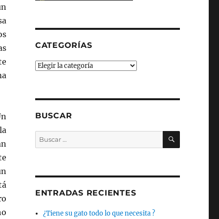
un
sa
os
CATEGORÍAS
as
te
Categorías
ma
BUSCAR
Un
la
BUSCAR
Buscar
án
por:
te
un
tá
ENTRADAS RECIENTES
ro
ho
¿Tiene su gato todo lo que necesita ?