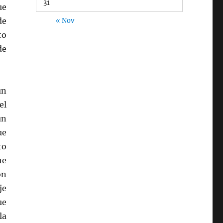
31
ue
de
« Nov
to
de
ún
el
un
ue
to
he
ón
je
ue
la