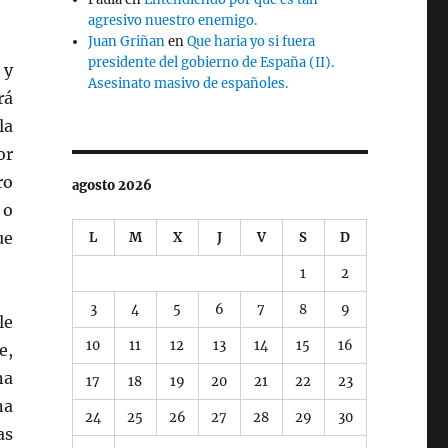
agresivo nuestro enemigo.
Juan Griñan
en
Que haria yo si fuera
presidente del gobierno de España (II).
 y
Asesinato masivo de españoles.
rá
la
or
ro
agosto 2026
 o
ue
L
M
X
J
V
S
D
1
2
3
4
5
6
7
8
9
le
10
11
12
13
14
15
16
e,
na
17
18
19
20
21
22
23
na
24
25
26
27
28
29
30
as