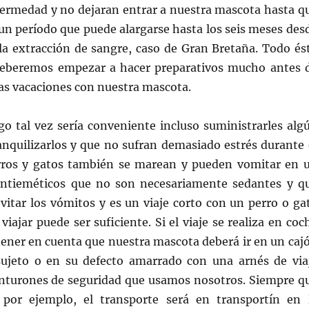
fermedad y no dejaran entrar a nuestra mascota hasta q
un período que puede alargarse hasta los seis meses des
a extracción de sangre, caso de Gran Bretaña. Todo és
deberemos empezar a hacer preparativos mucho antes 
las vacaciones con nuestra mascota.
argo tal vez sería conveniente incluso suministrarles alg
anquilizarlos y que no sufran demasiado estrés durante 
rros y gatos también se marean y pueden vomitar en 
antieméticos que no son necesariamente sedantes y q
vitar los vómitos y es un viaje corto con un perro o ga
iajar puede ser suficiente. Si el viaje se realiza en coc
ener en cuenta que nuestra mascota deberá ir en un caj
sujeto o en su defecto amarrado con una arnés de via
cinturones de seguridad que usamos nosotros. Siempre q
 por ejemplo, el transporte será en transportín en 