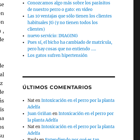
Conozcamos algo más sobre los parásitos
se
de nuestro perro o gato: en video
ón
Las 10 ventajas que sólo tienen los clientes
on
habituales JG (y no tienen todos los
clientes)
 ,
nuevo servicio: IMAGING
de
Pues sí, el bicho ha cambiado de matrícula,
pero hay cosas que no entiendo …..
Los gatos sufren hipertensión
de
al
ez
ÚLTIMOS COMENTARIOS
de
ás
Nat
en
Intoxicación en el perro por la planta
Adelfa
is
Juan Griñan
en
Intoxicación en el perro por
na
la planta Adelfa
os
Nat
en
Intoxicación en el perro por la planta
Adelfa
su
Paula
en
Entendiendo por qué es tan