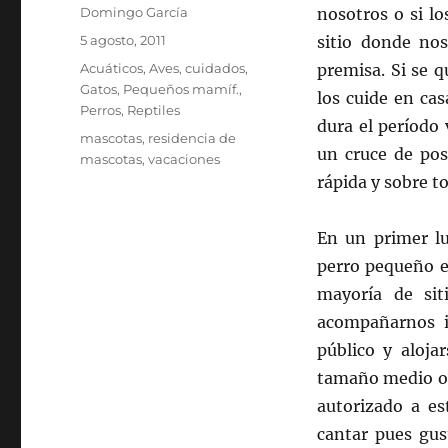
Autor
Domingo García
nosotros o si l
Publicado
5 agosto, 2011
sitio donde nos
el
Categorías
Acuáticos
,
Aves
,
cuidados
,
premisa. Si se 
Gatos
,
Pequeños mamíf.
,
los cuide en ca
Perros
,
Reptiles
dura el período 
Etiquetas
mascotas
,
residencia de
un cruce de pos
mascotas
,
vacaciones
rápida y sobre to
En un primer l
perro pequeño e
mayoría de sit
acompañarnos i
público y aloja
tamaño medio o 
autorizado a es
cantar pues gu