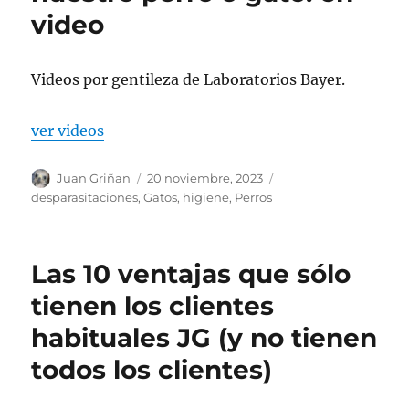
video
Videos por gentileza de Laboratorios Bayer.
ver videos
Autor
Publicado
Categorías
Juan Griñan
20 noviembre, 2023
el
desparasitaciones
,
Gatos
,
higiene
,
Perros
Las 10 ventajas que sólo
tienen los clientes
habituales JG (y no tienen
todos los clientes)