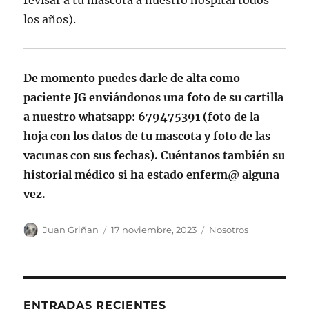
revisar a tu mascota a nuestro hospital todos
los años).
De momento puedes darle de alta como
paciente JG enviándonos una foto de su cartilla
a nuestro whatsapp: 679475391 (foto de la
hoja con los datos de tu mascota y foto de las
vacunas con sus fechas). Cuéntanos también su
historial médico si ha estado enferm@ alguna
vez.
Autor
Publicado
Categorías
Juan Griñan
17 noviembre, 2023
Nosotros
el
ENTRADAS RECIENTES