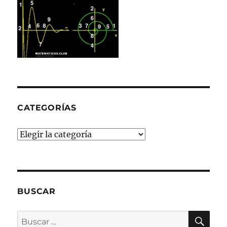
CATEGORÍAS
Categorías
BUSCAR
BU
Buscar