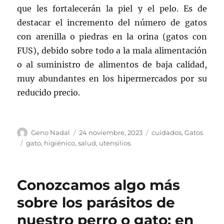
que les fortalecerán la piel y el pelo. Es de
destacar el incremento del número de gatos
con arenilla o piedras en la orina (gatos con
FUS), debido sobre todo a la mala alimentación
o al suministro de alimentos de baja calidad,
muy abundantes en los hipermercados por su
reducido precio.
Autor
Publicado
Categorías
Geno Nadal
24 noviembre, 2023
cuidados
,
Gatos
el
Etiquetas
gato
,
higiénico
,
salud
,
utensilios
Conozcamos algo más
sobre los parásitos de
nuestro perro o gato: en