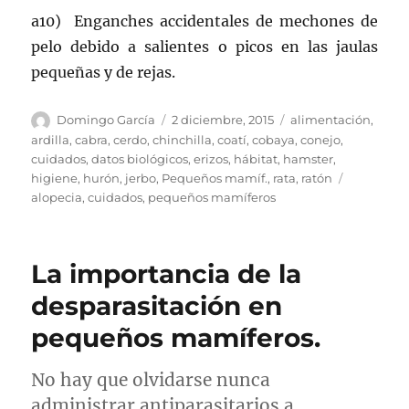
a10) Enganches accidentales de mechones de
pelo debido a salientes o picos en las jaulas
pequeñas y de rejas.
Autor
Publicado
Categorías
Domingo García
2 diciembre, 2015
alimentación
,
el
ardilla
,
cabra
,
cerdo
,
chinchilla
,
coatí
,
cobaya
,
conejo
,
cuidados
,
datos biológicos
,
erizos
,
hábitat
,
hamster
,
Etiquetas
higiene
,
hurón
,
jerbo
,
Pequeños mamíf.
,
rata
,
ratón
alopecia
,
cuidados
,
pequeños mamíferos
La importancia de la
desparasitación en
pequeños mamíferos.
No hay que olvidarse nunca
administrar antiparasitarios a