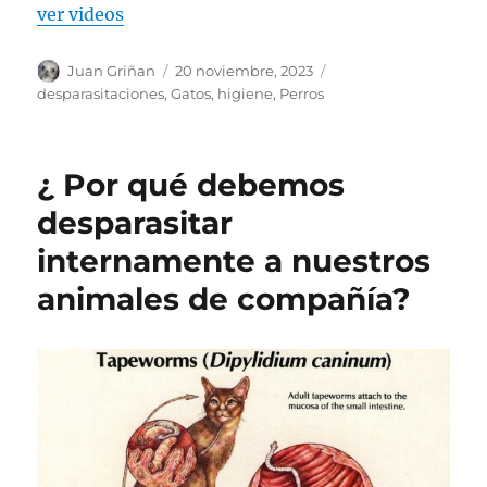
ver videos
Autor
Publicado
Categorías
Juan Griñan
20 noviembre, 2023
el
desparasitaciones
,
Gatos
,
higiene
,
Perros
¿ Por qué debemos
desparasitar
internamente a nuestros
animales de compañía?