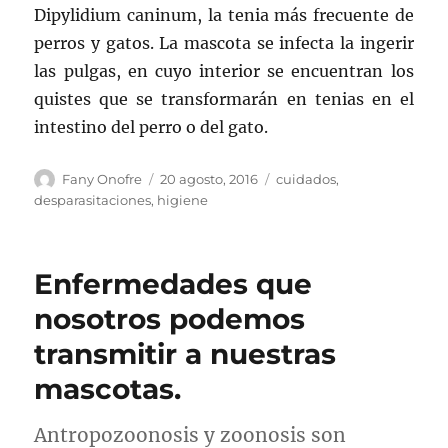
Dipylidium caninum, la tenia más frecuente de
perros y gatos. La mascota se infecta la ingerir
las pulgas, en cuyo interior se encuentran los
quistes que se transformarán en tenias en el
intestino del perro o del gato.
Autor
Publicado
Categorías
Fany Onofre
20 agosto, 2016
cuidados
,
el
desparasitaciones
,
higiene
Enfermedades que
nosotros podemos
transmitir a nuestras
mascotas.
Antropozoonosis y zoonosis son