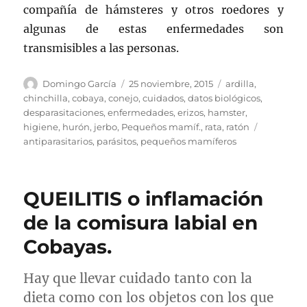
compañía de hámsteres y otros roedores y
algunas de estas enfermedades son
transmisibles a las personas.
Autor
Publicado
Categorías
Domingo García
25 noviembre, 2015
ardilla
,
el
chinchilla
,
cobaya
,
conejo
,
cuidados
,
datos biológicos
,
desparasitaciones
,
enfermedades
,
erizos
,
hamster
,
Etiquetas
higiene
,
hurón
,
jerbo
,
Pequeños mamíf.
,
rata
,
ratón
antiparasitarios
,
parásitos
,
pequeños mamíferos
QUEILITIS o inflamación
de la comisura labial en
Cobayas.
Hay que llevar cuidado tanto con la
dieta como con los objetos con los que