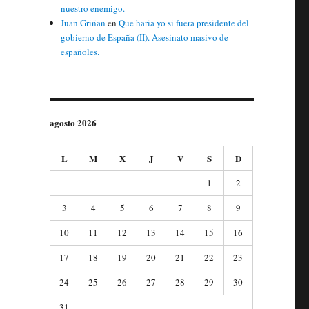
nuestro enemigo.
Juan Griñan
en
Que haria yo si fuera presidente del
gobierno de España (II). Asesinato masivo de
españoles.
agosto 2026
L
M
X
J
V
S
D
1
2
3
4
5
6
7
8
9
10
11
12
13
14
15
16
17
18
19
20
21
22
23
24
25
26
27
28
29
30
31