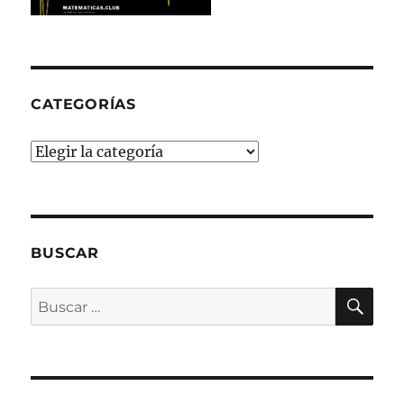
CATEGORÍAS
Categorías
BUSCAR
BU
Buscar
por: