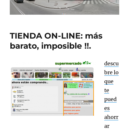
TIENDA ON-LINE: más
barato, imposible !!.
descu
bre lo
que
te
pued
es
ahorr
ar