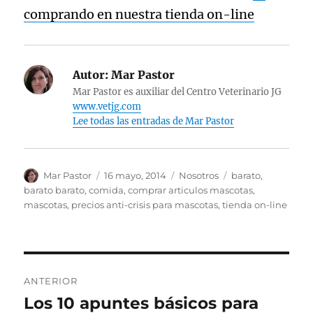
comprando en nuestra tienda on-line
Autor:
Mar Pastor
Mar Pastor es auxiliar del Centro Veterinario JG
www.vetjg.com
Lee todas las entradas de Mar Pastor
Autor
Publicado
Categorías
Etiquetas
Mar Pastor
16 mayo, 2014
Nosotros
barato
,
el
barato barato
,
comida
,
comprar articulos mascotas
,
mascotas
,
precios anti-crisis para mascotas
,
tienda on-line
Navegación
ANTERIOR
de
Los 10 apuntes básicos para
Entrada