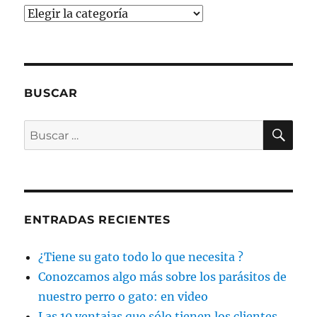
Categorías
BUSCAR
BU
Buscar
por:
ENTRADAS RECIENTES
¿Tiene su gato todo lo que necesita ?
Conozcamos algo más sobre los parásitos de
nuestro perro o gato: en video
Las 10 ventajas que sólo tienen los clientes