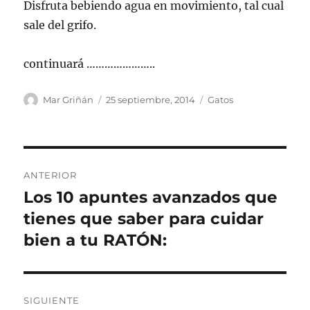
Disfruta bebiendo agua en movimiento, tal cual
sale del grifo.
continuará …………………..
Autor
Publicado
Categorías
Mar Griñán
25 septiembre, 2014
Gatos
el
Navegación
ANTERIOR
de
Los 10 apuntes avanzados que
Entrada
anterior:
tienes que saber para cuidar
entradas
bien a tu RATÓN:
SIGUIENTE