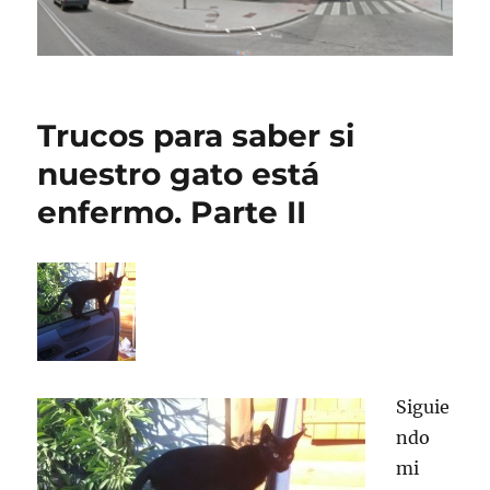
Trucos para saber si
nuestro gato está
enfermo. Parte II
Siguie
ndo
mi