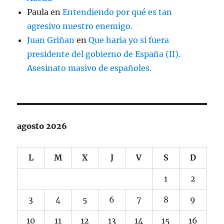
Paula
en
Entendiendo por qué es tan
agresivo nuestro enemigo.
Juan Griñan
en
Que haria yo si fuera
presidente del gobierno de España (II).
Asesinato masivo de españoles.
agosto 2026
L
M
X
J
V
S
D
1
2
3
4
5
6
7
8
9
10
11
12
13
14
15
16