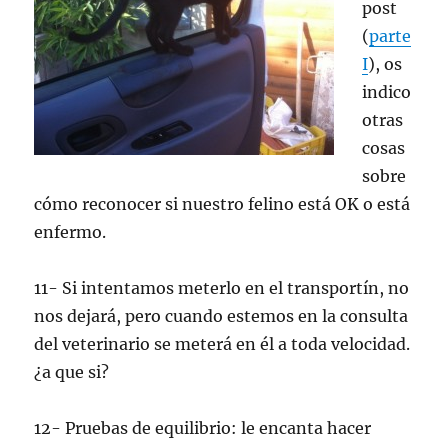
post
(
parte
I
), os
indico
otras
cosas
sobre
cómo reconocer si nuestro felino está OK o está
enfermo.
11- Si intentamos meterlo en el transportín, no
nos dejará, pero cuando estemos en la consulta
del veterinario se meterá en él a toda velocidad.
¿a que si?
12- Pruebas de equilibrio: le encanta hacer