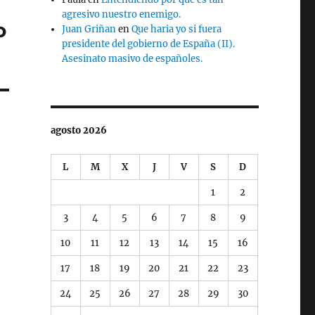
agresivo nuestro enemigo.
o
Juan Griñan
en
Que haria yo si fuera
presidente del gobierno de España (II).
Asesinato masivo de españoles.
agosto 2026
L
M
X
J
V
S
D
1
2
3
4
5
6
7
8
9
10
11
12
13
14
15
16
17
18
19
20
21
22
23
24
25
26
27
28
29
30