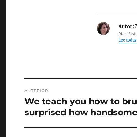
Autor:
M
Mar Pasto
Lee todas
Navegación
ANTERIOR
de
We teach you how to brus
Entrada
anterior:
entradas
surprised how handsome 