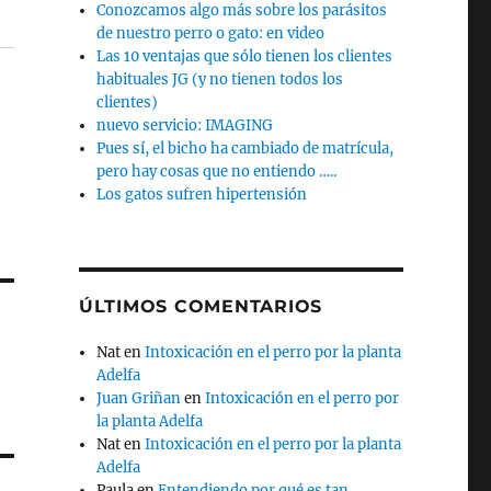
Conozcamos algo más sobre los parásitos
de nuestro perro o gato: en video
Las 10 ventajas que sólo tienen los clientes
habituales JG (y no tienen todos los
clientes)
nuevo servicio: IMAGING
Pues sí, el bicho ha cambiado de matrícula,
pero hay cosas que no entiendo …..
Los gatos sufren hipertensión
ÚLTIMOS COMENTARIOS
Nat
en
Intoxicación en el perro por la planta
Adelfa
Juan Griñan
en
Intoxicación en el perro por
la planta Adelfa
Nat
en
Intoxicación en el perro por la planta
Adelfa
Paula
en
Entendiendo por qué es tan