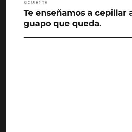
SIGUIENTE
Te enseñamos a cepillar a
Entrada
siguiente:
guapo que queda.