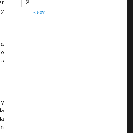
31
ar
 y
« Nov
en
 e
as
 y
la
da
an