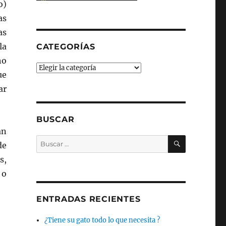
o)
as
as
la
CATEGORÍAS
ho
Categorías
ue
ar
BUSCAR
an
BUSCAR
Buscar
de
por:
s,
 o
ENTRADAS RECIENTES
¿Tiene su gato todo lo que necesita ?