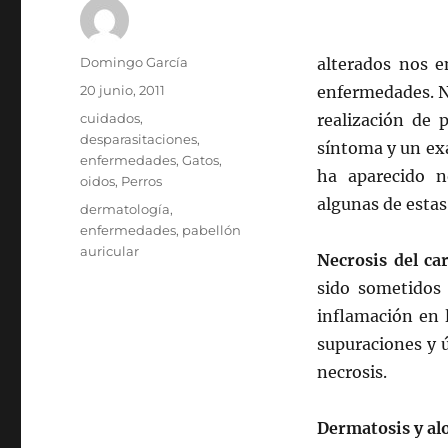
Autor
Domingo García
alterados nos 
Publicado
20 junio, 2011
enfermedades. No
el
Categorías
cuidados
,
realización de 
desparasitaciones
,
síntoma y un exa
enfermedades
,
Gatos
,
ha aparecido n
oidos
,
Perros
algunas de esta
Etiquetas
dermatología
,
enfermedades
,
pabellón
auricular
N
ecrosis del ca
sido sometidos 
inflamación en l
supuraciones y ú
necrosis.
Dermatosis y al