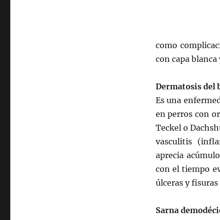
como complicaci
con capa blanca y
Dermatosis del b
Es una enfermed
en perros con or
Teckel o Dachsh
vasculitis (inf
aprecia acúmulo 
con el tiempo ev
úlceras y fisura
Sarna demodéci