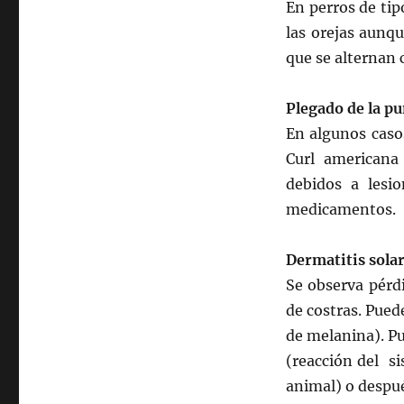
En perros de tip
las orejas aunqu
que se alternan 
Plegado de la pu
En algunos caso
Curl americana
debidos a lesio
medicamentos.
Dermatitis sola
Se observa pérd
de costras. Pue
de melanina). P
(reacción del s
animal) o despué