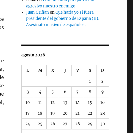
agresivo nuestro enemigo.
Juan Griñan
en
Que haria yo si fuera
ce
presidente del gobierno de España (II).
Asesinato masivo de españoles.
os
agosto 2026
te
a,
L
M
X
J
V
S
D
de
1
2
se
3
4
5
6
7
8
9
ue
l,
10
11
12
13
14
15
16
17
18
19
20
21
22
23
24
25
26
27
28
29
30