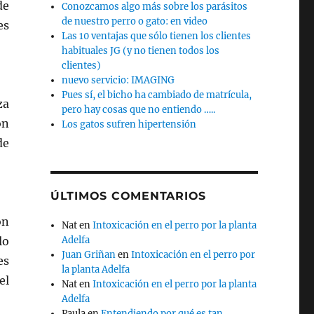
de
Conozcamos algo más sobre los parásitos
de nuestro perro o gato: en video
es
Las 10 ventajas que sólo tienen los clientes
habituales JG (y no tienen todos los
clientes)
nuevo servicio: IMAGING
Pues sí, el bicho ha cambiado de matrícula,
za
pero hay cosas que no entiendo …..
on
Los gatos sufren hipertensión
de
ÚLTIMOS COMENTARIOS
ón
Nat
en
Intoxicación en el perro por la planta
lo
Adelfa
Juan Griñan
en
Intoxicación en el perro por
es
la planta Adelfa
el
Nat
en
Intoxicación en el perro por la planta
Adelfa
Paula
en
Entendiendo por qué es tan