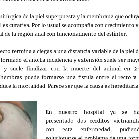
uirúrgica de la piel superpuesta y la membrana que ocluy
l es curativa. Por lo usual se acompaña con crecimiento y
l de la región anal con funcionamiento del esfínter.
recto termina a ciegas a una distancia variable de la piel d
 formado el ano.La incidencia y extensión suele ser may
 y suele finalizar con la muerte del animal en 2
hembras puede formarse una fístula entre el recto y 
duce la mortalidad. Parece ser que la causa es hereditaria
En nuestro hospital ya se h
presentado dos cerditos vietnamit
con esta enfermedad, pudien
solucionarse el problema de una for