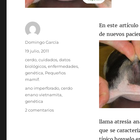
En este artículo
de nuevos pacie
Autor
Domingo García
Publicado
19 julio, 2011
el
Categorías
cerdo
,
cuidados
,
datos
biológicos
,
enfermedades
,
genética
,
Pequeños
mamíf.
Etiquetas
ano imperforado
,
cerdo
enano vietnamita
,
genética
en
2 comentarios
Ano
llama atresia a
ocluido
o
que se caracteri
imperforado
típico hoyuelo e