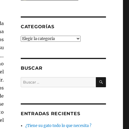
da
CATEGORÍAS
ha
Categorías
os
su
a…
no
BUSCAR
el
BUSCAR
r.
Buscar
por:
os
de
se
to
ENTRADAS RECIENTES
el
¿Tiene su gato todo lo que necesita ?