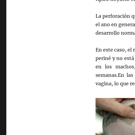
en
cerdos
vietnamitas.
La perforación q
el ano en genera
desarrollo norma
En este caso, el 
periné y no está
en los machos,
semanas.En las 
vagina, lo que re