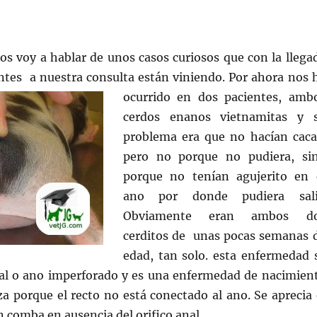
 os voy a hablar de unos casos curiosos que con la llega
ntes a nuestra consulta están viniendo. Por ahora nos 
ocurrido en dos pacientes, a
mb
cerdos enanos vietnamitas y 
problema era que no hacían cac
pero no porque no pudiera, si
porque no tenían agujerito en 
ano por donde pudiera sali
Obviamente eran ambos d
cerditos de unas pocas semanas 
edad, tan solo. esta enfermedad 
nal o ano imperforado y es una enfermedad de nacimien
za porque el recto no está conectado al ano. Se aprecia 
n comba en ausencia del orifico anal.