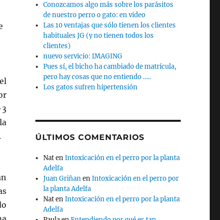
Conozcamos algo más sobre los parásitos
de nuestro perro o gato: en video
e
Las 10 ventajas que sólo tienen los clientes
habituales JG (y no tienen todos los
clientes)
nuevo servicio: IMAGING
Pues sí, el bicho ha cambiado de matrícula,
pero hay cosas que no entiendo …..
el
Los gatos sufren hipertensión
or
-3
la
.
ÚLTIMOS COMENTARIOS
Nat
en
Intoxicación en el perro por la planta
Adelfa
an
Juan Griñan
en
Intoxicación en el perro por
la planta Adelfa
as
Nat
en
Intoxicación en el perro por la planta
do
Adelfa
ma
Paula
en
Entendiendo por qué es tan