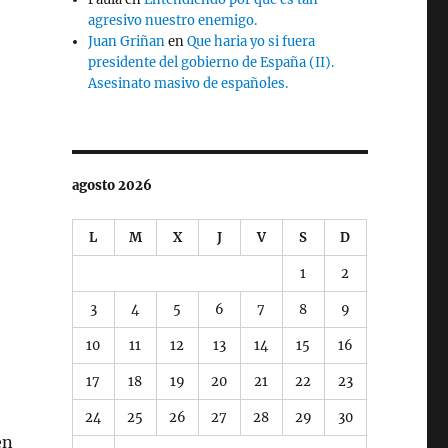
agresivo nuestro enemigo.
Juan Griñan
en
Que haria yo si fuera
presidente del gobierno de España (II).
Asesinato masivo de españoles.
agosto 2026
L
M
X
J
V
S
D
1
2
3
4
5
6
7
8
9
10
11
12
13
14
15
16
17
18
19
20
21
22
23
24
25
26
27
28
29
30
en