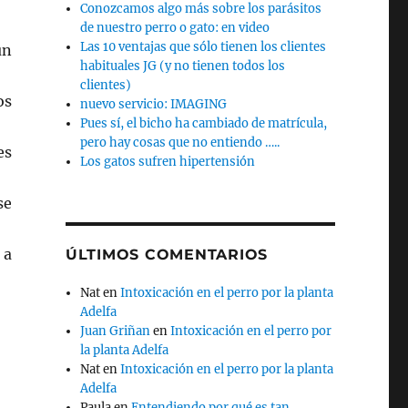
Conozcamos algo más sobre los parásitos
de nuestro perro o gato: en video
Las 10 ventajas que sólo tienen los clientes
un
habituales JG (y no tienen todos los
clientes)
os
nuevo servicio: IMAGING
Pues sí, el bicho ha cambiado de matrícula,
pero hay cosas que no entiendo …..
es
Los gatos sufren hipertensión
se
 a
ÚLTIMOS COMENTARIOS
Nat
en
Intoxicación en el perro por la planta
Adelfa
Juan Griñan
en
Intoxicación en el perro por
la planta Adelfa
Nat
en
Intoxicación en el perro por la planta
Adelfa
Paula
en
Entendiendo por qué es tan