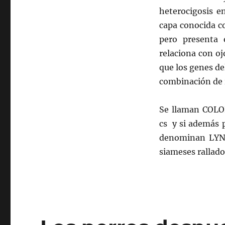
heterocigosis e
capa conocida c
pero presenta 
relaciona con oj
que los genes de
combinación de 
Se llaman COLOR
cs y si además p
denominan LYNX
siameses rallado