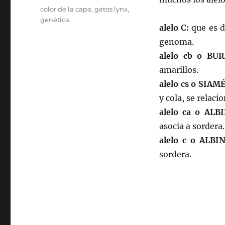
Etiquetas
color de la capa
,
gatos lynx
,
genética
alelo C:
que es d
genoma.
alelo cb o BU
amarillos.
alelo cs o SIAMÉ
y cola, se relaci
alelo ca o AL
asocia a sordera.
alelo c o ALBI
sordera.