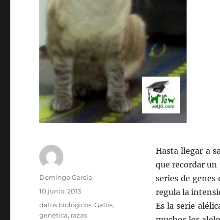
Hasta llegar a 
que recordar un 
Autor
Domingo García
series de genes 
Publicado
10 junio, 2013
regula la intensi
el
Categorías
datos biológicos
,
Gatos
,
Es la serie alél
genética
,
razas
muchos los alelo