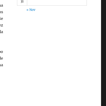
31
na
« Nov
os
Se
ez
la
po
de
na