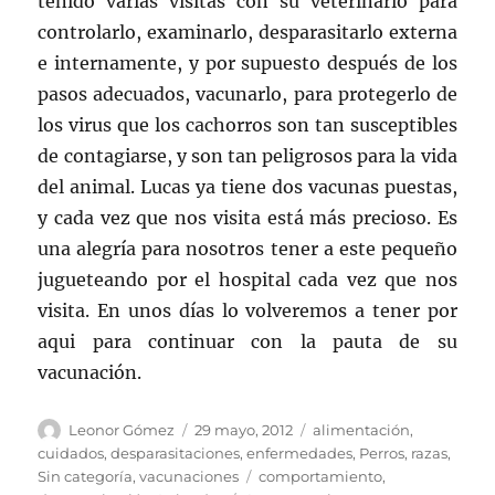
tenido varias visitas con su veterinario para
controlarlo, examinarlo, desparasitarlo externa
e internamente, y por supuesto después de los
pasos adecuados, vacunarlo, para protegerlo de
los virus que los cachorros son tan susceptibles
de contagiarse, y son tan peligrosos para la vida
del animal. Lucas ya tiene dos vacunas puestas,
y cada vez que nos visita está más precioso. Es
una alegría para nosotros tener a este pequeño
jugueteando por el hospital cada vez que nos
visita. En unos días lo volveremos a tener por
aqui para continuar con la pauta de su
vacunación.
Autor
Publicado
Categorías
Leonor Gómez
29 mayo, 2012
alimentación
,
el
cuidados
,
desparasitaciones
,
enfermedades
,
Perros
,
razas
,
Etiquetas
Sin categoría
,
vacunaciones
comportamiento
,