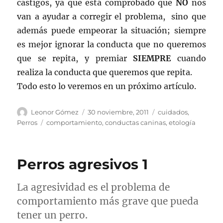
castigos, ya que está comprobado que
NO
nos
van a ayudar a corregir el problema, sino que
además puede empeorar la situación; siempre
es mejor ignorar la conducta que no queremos
que se repita, y premiar
SIEMPRE
cuando
realiza la conducta que queremos que repita.
Todo esto lo veremos en un próximo artículo.
Autor
Publicado
Categorías
Leonor Gómez
30 noviembre, 2011
cuidados
,
el
Etiquetas
Perros
comportamiento
,
conductas caninas
,
etología
Perros agresivos 1
La agresividad es el problema de
comportamiento más grave que pueda
tener un perro.