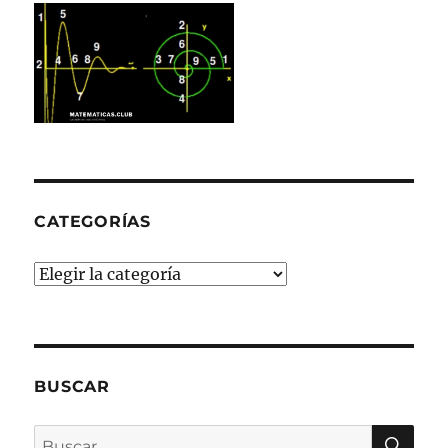
CATEGORÍAS
Categorías
BUSCAR
BU
Buscar