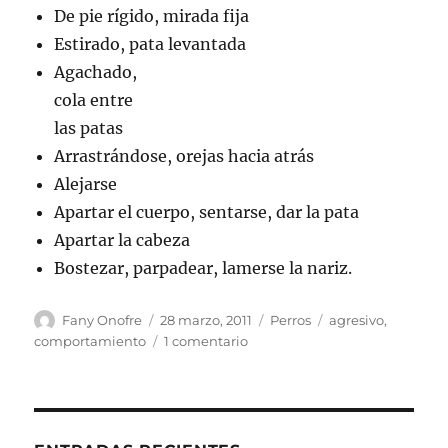
De pie rígido, mirada fija
Estirado, pata levantada
Agachado,
cola entre
las patas
Arrastrándose, orejas hacia atrás
Alejarse
Apartar el cuerpo, sentarse, dar la pata
Apartar la cabeza
Bostezar, parpadear, lamerse la nariz.
Autor
Publicado
Categorías
Etiquetas
Fany Onofre
28 marzo, 2011
Perros
agresivo
,
el
en
comportamiento
1 comentario
Perros
agresivos
1