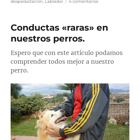
en
desparasitación
,
Labrador
4 comentarios
Hoy
os
vamos
Conductas «raras» en
a
presentar
nuestros perros.
a
un
Espero que con este artículo podamos
peluche
llamado
comprender todos mejor a nuestro
Lucas.
perro.