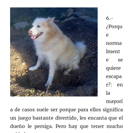
6.-
¿Porqu
e
norma
lment
e se
quiere
escapa
r?: en
la
mayorí
a de casos suele ser porque para ellos significa
un juego bastante divertido, les encanta que el
dueño le persiga. Pero hay que tener mucho