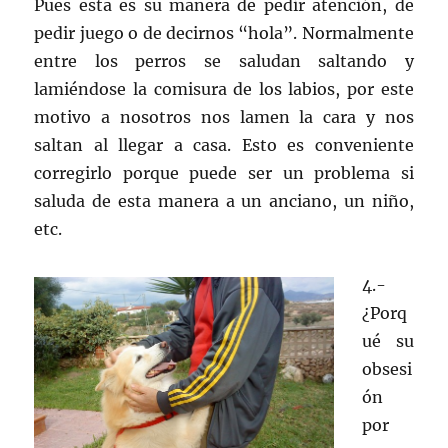
Pues esta es su manera de pedir atención, de
pedir juego o de decirnos “hola”. Normalmente
entre los perros se saludan saltando y
lamiéndose la comisura de los labios, por este
motivo a nosotros nos lamen la cara y nos
saltan al llegar a casa. Esto es conveniente
corregirlo porque puede ser un problema si
saluda de esta manera a un anciano, un niño,
etc.
4.-
¿Porq
ué su
obsesi
ón
por