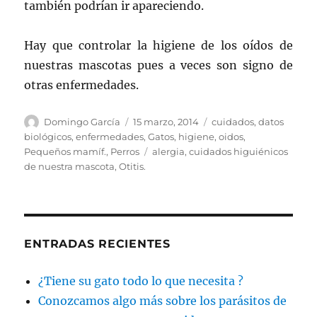
también podrían ir apareciendo.
Hay que controlar la higiene de los oídos de
nuestras mascotas pues a veces son signo de
otras enfermedades.
Autor
Publicado
Categorías
Domingo García
15 marzo, 2014
cuidados
,
datos
el
biológicos
,
enfermedades
,
Gatos
,
higiene
,
oidos
,
Etiquetas
Pequeños mamíf.
,
Perros
alergia
,
cuidados higuiénicos
de nuestra mascota
,
Otitis.
ENTRADAS RECIENTES
¿Tiene su gato todo lo que necesita ?
Conozcamos algo más sobre los parásitos de