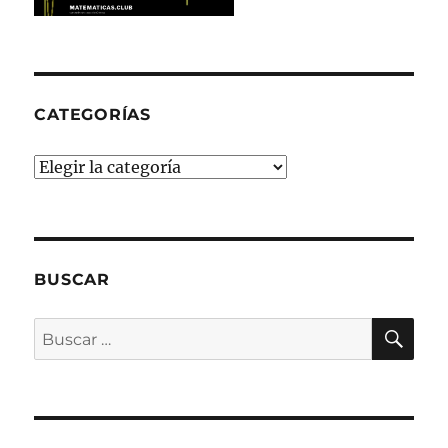
CATEGORÍAS
Categorías
BUSCAR
BU
Buscar
por: