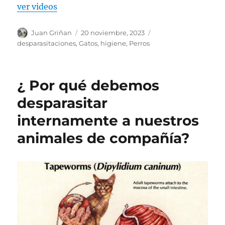
ver videos
Autor
Publicado
Categorías
Juan Griñan
20 noviembre, 2023
el
desparasitaciones
,
Gatos
,
higiene
,
Perros
¿ Por qué debemos
desparasitar
internamente a nuestros
animales de compañía?