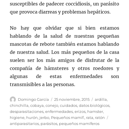
susceptibles de padecer coccidiosis, un parásito
que provoca diarreas y problemas hepáticos.
No hay que olvidar que si bien estamos
hablando de la salud de nuestras pequeñas
mascotas de rebote también estamos hablando
de nuestra salud. Los más pequeños de la casa
suelen ser los más amigos de disfrutar de la
compañía de hámsteres y otros roedores y
algunas de estas enfermedades son
transmisibles a las personas.
Autor
Publicado
Categorías
Domingo García
25 noviembre, 2015
ardilla
,
el
chinchilla
,
cobaya
,
conejo
,
cuidados
,
datos biológicos
,
desparasitaciones
,
enfermedades
,
erizos
,
hamster
,
Etiquetas
higiene
,
hurón
,
jerbo
,
Pequeños mamíf.
,
rata
,
ratón
antiparasitarios
,
parásitos
,
pequeños mamíferos