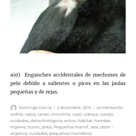
a10) Enganches accidentales de mechones de
pelo debido a salientes o picos en las jaulas
pequeñas y de rejas.
Autor
Publicado
Categorías
Domingo García
2 diciembre, 2015
alimentación
,
el
ardilla
,
cabra
,
cerdo
,
chinchilla
,
coatí
,
cobaya
,
conejo
,
cuidados
,
datos biológicos
,
erizos
,
hábitat
,
hamster
,
Etiquetas
higiene
,
hurón
,
jerbo
,
Pequeños mamíf.
,
rata
,
ratón
alopecia
,
cuidados
,
pequeños mamíferos