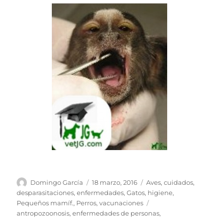
Autor
Publicado
Categorías
Domingo García
18 marzo, 2016
Aves
,
cuidados
,
el
desparasitaciones
,
enfermedades
,
Gatos
,
higiene
,
Etiquetas
Pequeños mamíf.
,
Perros
,
vacunaciones
antropozoonosis
,
enfermedades de personas
,