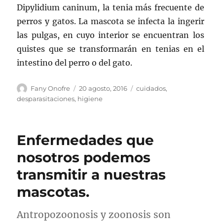
Dipylidium caninum, la tenia más frecuente de
perros y gatos. La mascota se infecta la ingerir
las pulgas, en cuyo interior se encuentran los
quistes que se transformarán en tenias en el
intestino del perro o del gato.
Autor
Publicado
Categorías
Fany Onofre
20 agosto, 2016
cuidados
,
el
desparasitaciones
,
higiene
Enfermedades que
nosotros podemos
transmitir a nuestras
mascotas.
Antropozoonosis y zoonosis son