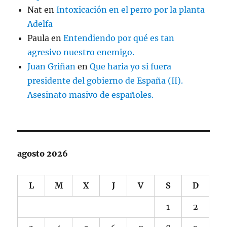
Nat
en
Intoxicación en el perro por la planta
Adelfa
Paula
en
Entendiendo por qué es tan
agresivo nuestro enemigo.
Juan Griñan
en
Que haria yo si fuera
presidente del gobierno de España (II).
Asesinato masivo de españoles.
agosto 2026
L
M
X
J
V
S
D
1
2