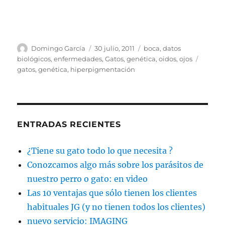
Autor
Publicado
Categorías
Domingo García
30 julio, 2011
boca
,
datos
el
Etique
biológicos
,
enfermedades
,
Gatos
,
genética
,
oidos
,
ojos
gatos
,
genética
,
hiperpigmentación
ENTRADAS RECIENTES
¿Tiene su gato todo lo que necesita ?
Conozcamos algo más sobre los parásitos de
nuestro perro o gato: en video
Las 10 ventajas que sólo tienen los clientes
habituales JG (y no tienen todos los clientes)
nuevo servicio: IMAGING