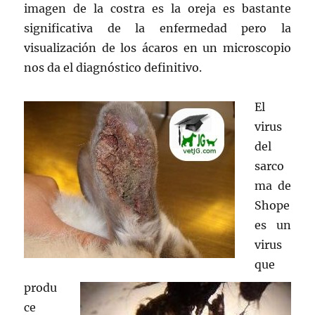
imagen de la costra es la oreja es bastante
significativa de la enfermedad pero la
visualización de los ácaros en un microscopio
nos da el diagnóstico definitivo.
El
virus
del
sarco
ma de
Shope
es un
virus
que
produ
ce