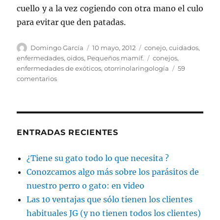
cuello y a la vez cogiendo con otra mano el culo
para evitar que den patadas.
Autor
Publicado
Categorías
Domingo García
10 mayo, 2012
conejo
,
cuidados
,
el
Etiquetas
enfermedades
,
oidos
,
Pequeños mamíf.
conejos
,
enfermedades de exóticos
,
otorrinolaringología
59
en
comentarios
Afecciones
en
las
orejas
de
ENTRADAS RECIENTES
los
Conejos.
¿Tiene su gato todo lo que necesita ?
Conozcamos algo más sobre los parásitos de
nuestro perro o gato: en video
Las 10 ventajas que sólo tienen los clientes
habituales JG (y no tienen todos los clientes)