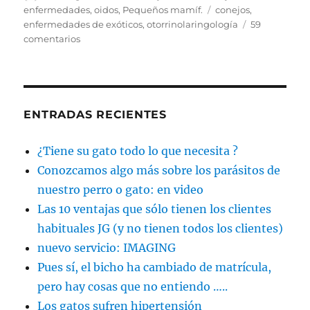
el
Etiquetas
enfermedades
,
oidos
,
Pequeños mamíf.
conejos
,
enfermedades de exóticos
,
otorrinolaringología
59
en
comentarios
Afecciones
en
las
orejas
de
ENTRADAS RECIENTES
los
Conejos.
¿Tiene su gato todo lo que necesita ?
Conozcamos algo más sobre los parásitos de
nuestro perro o gato: en video
Las 10 ventajas que sólo tienen los clientes
habituales JG (y no tienen todos los clientes)
nuevo servicio: IMAGING
Pues sí, el bicho ha cambiado de matrícula,
pero hay cosas que no entiendo …..
Los gatos sufren hipertensión