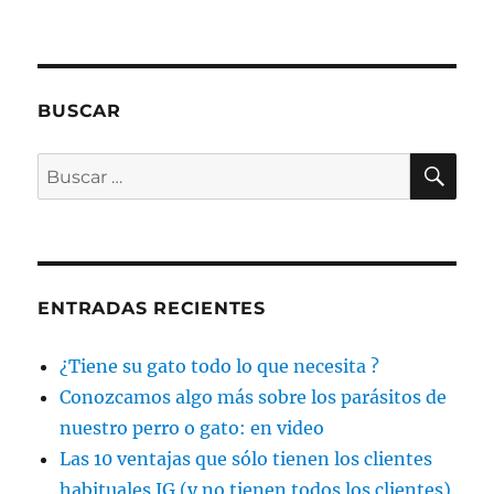
BUSCAR
BU
Buscar
por:
ENTRADAS RECIENTES
¿Tiene su gato todo lo que necesita ?
Conozcamos algo más sobre los parásitos de
nuestro perro o gato: en video
Las 10 ventajas que sólo tienen los clientes
habituales JG (y no tienen todos los clientes)