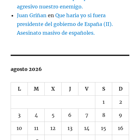
agresivo nuestro enemigo.
Juan Griñan
en
Que haria yo si fuera
presidente del gobierno de España (II).
Asesinato masivo de españoles.
agosto 2026
L
M
X
J
V
S
D
1
2
3
4
5
6
7
8
9
10
11
12
13
14
15
16