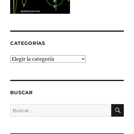
CATEGORÍAS
Categorías
BUSCAR
BU
Buscar
por: