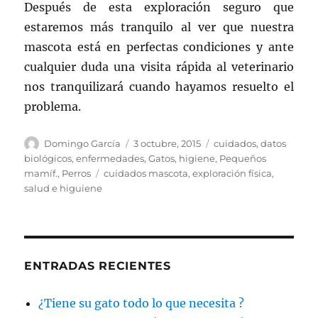
Después de esta exploración seguro que
estaremos más tranquilo al ver que nuestra
mascota está en perfectas condiciones y ante
cualquier duda una visita rápida al veterinario
nos tranquilizará cuando hayamos resuelto el
problema.
Autor
Publicado
Categorías
Domingo García
3 octubre, 2015
cuidados
,
datos
el
biológicos
,
enfermedades
,
Gatos
,
higiene
,
Pequeños
Etiquetas
mamíf.
,
Perros
cuidados mascota
,
exploración física
,
salud e higuiene
ENTRADAS RECIENTES
¿Tiene su gato todo lo que necesita ?