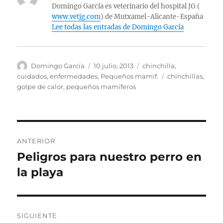
Domingo García es veterinario del hospital JG (
www.vetjg.com
) de Mutxamel-Alicante-España
Lee todas las entradas de Domingo García
Autor
Publicado
Categorías
Domingo García
10 julio, 2013
chinchilla
,
el
Etiquetas
cuidados
,
enfermedades
,
Pequeños mamíf.
chinchillas
,
golpe de calor
,
pequeños mamíferos
Navegación
ANTERIOR
de
Peligros para nuestro perro en
Entrada
anterior:
la playa
entradas
SIGUIENTE