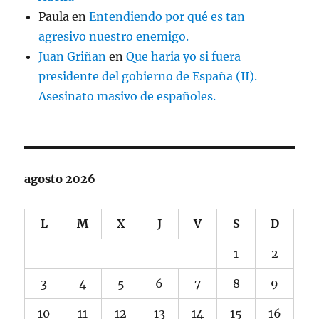
Paula
en
Entendiendo por qué es tan
agresivo nuestro enemigo.
Juan Griñan
en
Que haria yo si fuera
presidente del gobierno de España (II).
Asesinato masivo de españoles.
agosto 2026
L
M
X
J
V
S
D
1
2
3
4
5
6
7
8
9
10
11
12
13
14
15
16