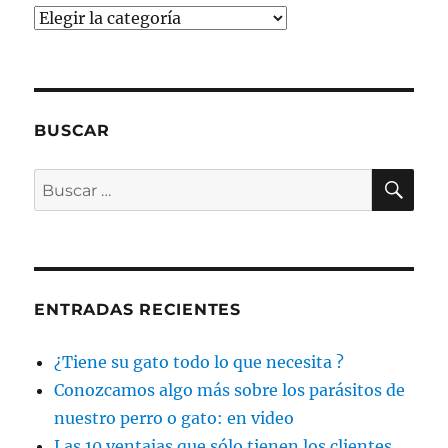
Categorías
BUSCAR
BU
Buscar
por:
ENTRADAS RECIENTES
¿Tiene su gato todo lo que necesita ?
Conozcamos algo más sobre los parásitos de
nuestro perro o gato: en video
Las 10 ventajas que sólo tienen los clientes