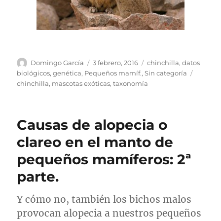
Autor
Publicado
Categorías
Domingo García
3 febrero, 2016
chinchilla
,
datos
el
Etiquet
biológicos
,
genética
,
Pequeños mamíf.
,
Sin categoría
chinchilla
,
mascotas exóticas
,
taxonomía
Causas de alopecia o
clareo en el manto de
pequeños mamíferos: 2ª
parte.
Y cómo no, también los bichos malos
provocan alopecia a nuestros pequeños