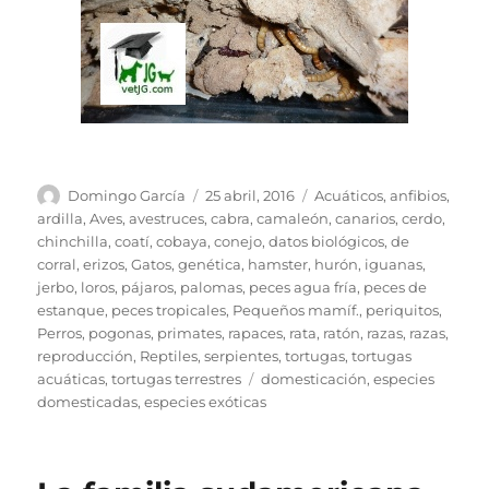
Autor
Publicado
Categorías
Domingo García
25 abril, 2016
Acuáticos
,
anfibios
,
el
ardilla
,
Aves
,
avestruces
,
cabra
,
camaleón
,
canarios
,
cerdo
,
chinchilla
,
coatí
,
cobaya
,
conejo
,
datos biológicos
,
de
corral
,
erizos
,
Gatos
,
genética
,
hamster
,
hurón
,
iguanas
,
jerbo
,
loros
,
pájaros
,
palomas
,
peces agua fría
,
peces de
estanque
,
peces tropicales
,
Pequeños mamíf.
,
periquitos
,
Perros
,
pogonas
,
primates
,
rapaces
,
rata
,
ratón
,
razas
,
razas
,
reproducción
,
Reptiles
,
serpientes
,
tortugas
,
tortugas
Etiquetas
acuáticas
,
tortugas terrestres
domesticación
,
especies
domesticadas
,
especies exóticas