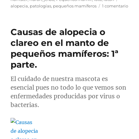
en
alopecia
,
patologías
,
pequeños mamíferos
1 comentario
Caus
de
alope
Causas de alopecia o
o
clare
clareo en el manto de
en
pequeños mamíferos: 1ª
el
mant
parte.
de
pequ
mamí
El cuidado de nuestra mascota es
2ª
esencial pues no todo lo que vemos son
parte
enfermedades producidas por virus o
bacterias.