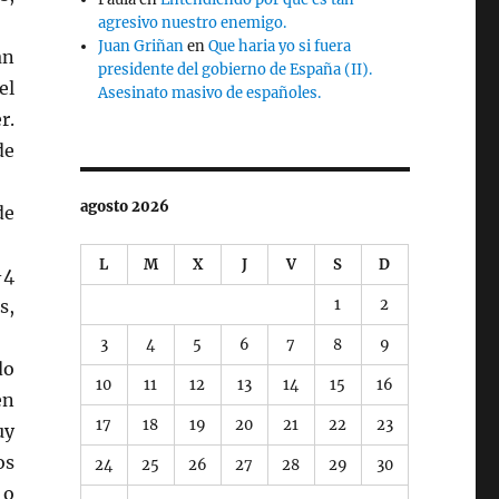
agresivo nuestro enemigo.
Juan Griñan
en
Que haria yo si fuera
an
presidente del gobierno de España (II).
el
Asesinato masivo de españoles.
r.
de
agosto 2026
de
L
M
X
J
V
S
D
-4
1
2
s,
3
4
5
6
7
8
9
do
10
11
12
13
14
15
16
en
17
18
19
20
21
22
23
uy
os
24
25
26
27
28
29
30
 o