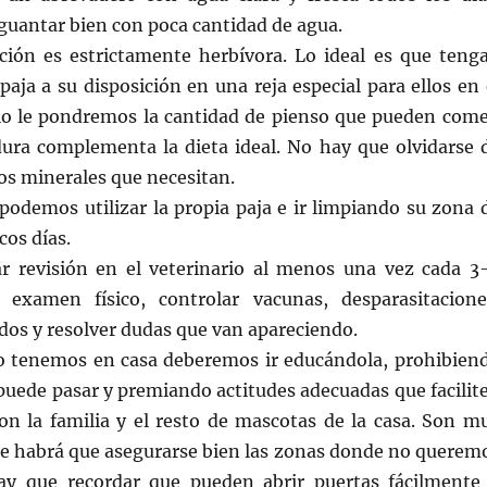
guantar bien con poca cantidad de agua.
ión es estrictamente herbívora. Lo ideal es que teng
aja a su disposición en una reja especial para ellos en 
rio le pondremos la cantidad de pienso que pueden come
ura complementa la dieta ideal. No hay que olvidarse 
s minerales que necesitan.
odemos utilizar la propia paja e ir limpiando su zona 
cos días.
r revisión en el veterinario al menos una vez cada 3
examen físico, controlar vacunas, desparasitacione
ados y resolver dudas que van apareciendo.
o tenemos en casa deberemos ir educándola, prohibien
puede pasar y premiando actitudes adecuadas que facilit
con la familia y el resto de mascotas de la casa. Son m
que habrá que asegurarse bien las zonas donde no querem
ay que recordar que pueden abrir puertas fácilmente