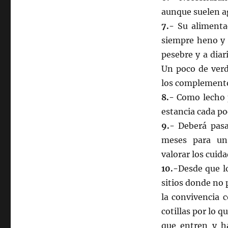
aunque suelen a
7.-
Su alimentac
siempre heno y p
pesebre y a dia
Un poco de verd
los complemento
8.-
Como lecho p
estancia cada po
9.-
Deberá pasa
meses para un 
valorar los cuid
10.-
Desde que l
sitios donde no 
la convivencia 
cotillas por lo 
que entren y h