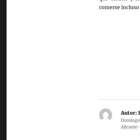
comerse incluso 
Autor:
D
Domingo G
Alicante