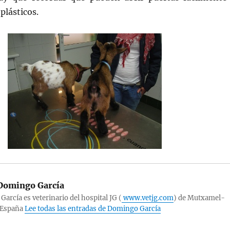
plásticos.
omingo García
arcía es veterinario del hospital JG (
www.vetjg.com
) de Mutxamel-
-España
Lee todas las entradas de Domingo García