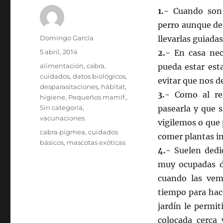
1.-
Cuando son 
perro aunque des
Autor
Domingo García
llevarlas guiadas
Publicado
5 abril, 2014
2.-
En casa nece
el
Categorías
alimentación
,
cabra
,
pueda estar est
cuidados
,
datos biológicos
,
evitar que nos de
desparasitaciones
,
hábitat
,
3.-
Como al re
higiene
,
Pequeños mamíf.
,
Sin categoría
,
pasearla y que s
vacunaciones
vigilemos o que 
Etiquetas
cabra pigmea
,
cuidados
comer plantas i
básicos
,
mascotas exóticas
4.-
Suelen dedi
muy ocupadas du
cuando las vem
tiempo para hace
jardín le permi
colocada cerca