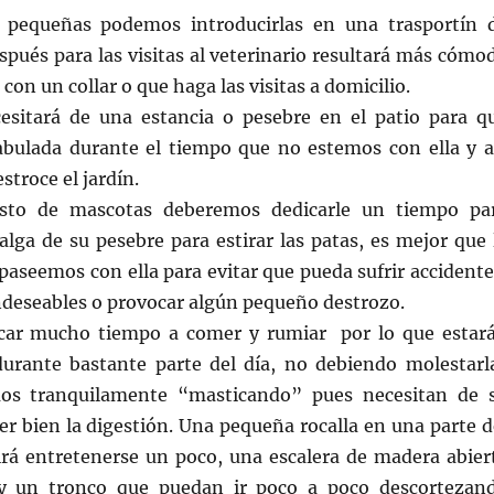
pequeñas podemos introducirlas en una trasportín 
pués para las visitas al veterinario resultará más cómo
 con un collar o que haga las visitas a domicilio.
sitará de una estancia o pesebre en el patio para q
abulada durante el tiempo que no estemos con ella y a
stroce el jardín.
sto de mascotas deberemos dedicarle un tiempo pa
alga de su pesebre para estirar las patas, es mejor que 
paseemos con ella para evitar que pueda sufrir accidente
ndeseables o provocar algún pequeño destrozo.
car mucho tiempo a comer y rumiar por lo que estar
rante bastante parte del día, no debiendo molestarl
os tranquilamente “masticando” pues necesitan de 
r bien la digestión. Una pequeña rocalla en una parte d
tirá entretenerse un poco, una escalera de madera abier
 y un tronco que puedan ir poco a poco descortezan