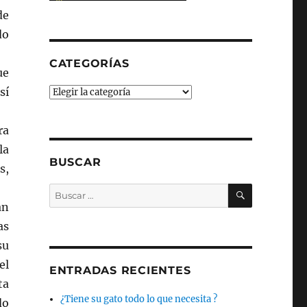
de
do
CATEGORÍAS
ue
sí
Categorías
ra
la
BUSCAR
s,
BUSCAR
Buscar
por:
án
as
su
el
ENTRADAS RECIENTES
ta
¿Tiene su gato todo lo que necesita ?
do