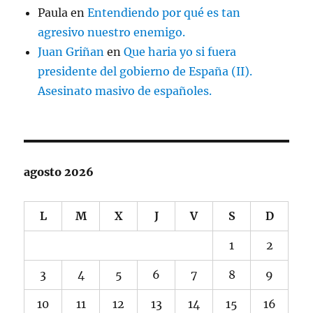
Paula
en
Entendiendo por qué es tan
agresivo nuestro enemigo.
Juan Griñan
en
Que haria yo si fuera
presidente del gobierno de España (II).
Asesinato masivo de españoles.
agosto 2026
L
M
X
J
V
S
D
1
2
3
4
5
6
7
8
9
10
11
12
13
14
15
16