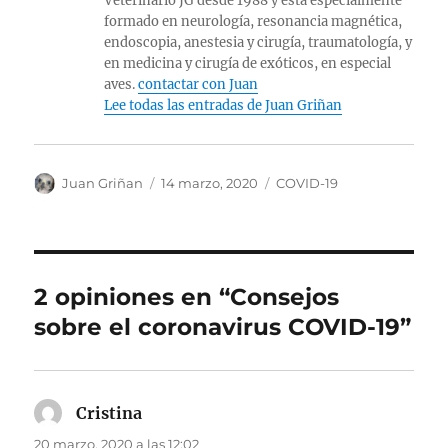
Veterinario JG desde 1988 y está especialmente
formado en neurología, resonancia magnética,
endoscopia, anestesia y cirugía, traumatología, y
en medicina y cirugía de exóticos, en especial
aves.
contactar con Juan
Lee todas las entradas de Juan Griñan
Autor
Publicado
Categorías
Juan Griñan
14 marzo, 2020
COVID-19
el
2 opiniones en “Consejos
sobre el coronavirus COVID-19”
Cristina
dice:
20 marzo, 2020 a las 12:02