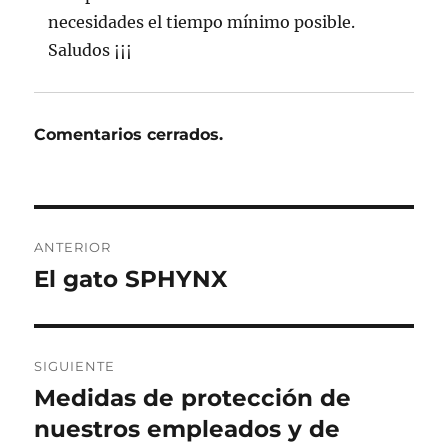
necesidades el tiempo mínimo posible.
Saludos ¡¡¡
Comentarios cerrados.
Navegación
ANTERIOR
de
El gato SPHYNX
Entrada
anterior:
entradas
SIGUIENTE
Medidas de protección de
Entrada
siguiente:
nuestros empleados y de