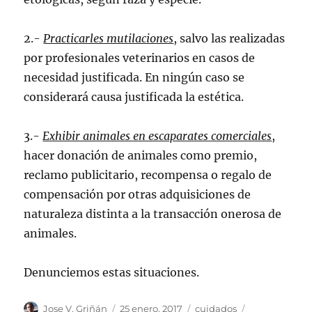
2.-
Practicarles mutilaciones
, salvo las realizadas
por profesionales veterinarios en casos de
necesidad justificada. En ningún caso se
considerará causa justificada la estética.
3.-
Exhibir animales en escaparates comerciales
,
hacer donación de animales como premio,
reclamo publicitario, recompensa o regalo de
compensación por otras adquisiciones de
naturaleza distinta a la transacción onerosa de
animales.
Denunciemos estas situaciones.
Autor
Publicado
Categorías
Etiquetas
Jose V. Griñán
25 enero, 2017
cuidados