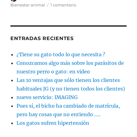
el
en
Bienestar animal
1 comentario
Modificaciones
a
la
ley
de
ENTRADAS RECIENTES
protección
animal
¿Tiene su gato todo lo que necesita ?
Conozcamos algo más sobre los parásitos de
nuestro perro o gato: en video
Las 10 ventajas que sólo tienen los clientes
habituales JG (y no tienen todos los clientes)
nuevo servicio: IMAGING
Pues sí, el bicho ha cambiado de matrícula,
pero hay cosas que no entiendo …..
Los gatos sufren hipertensión