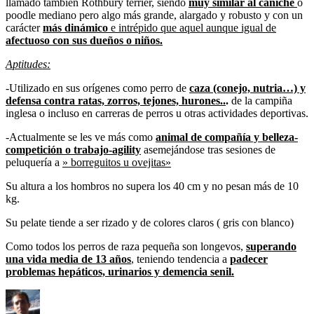
llamado también Rothbury terrier, siendo
muy similar al caniche
o
poodle mediano pero algo más grande, alargado y robusto y con un
carácter
más dinámico
e intrépido que aquel aunque igual de
afectuoso con sus dueños o niños.
Aptitudes:
-Utilizado en sus orígenes como perro de
caza (conejo, nutria…) y
defensa contra ratas, zorros, tejones, hurones..
.
de la campiña
inglesa o incluso en carreras de perros u otras actividades deportivas.
-Actualmente se les ve más como
animal de compañía y belleza-
competición o trabajo-agility
asemejándose tras sesiones de
peluquería a
» borreguitos u ovejitas»
Su altura a los hombros no supera los 40 cm y no pesan más de 10
kg.
Su pelate tiende a ser rizado y de colores claros ( gris con blanco)
Como todos los perros de raza pequeña son longevos,
superando
una vida media de 13 años
, teniendo tendencia a
padecer
problemas hepáticos, urinarios y demencia senil.
Autor
Publicado
Catego
el