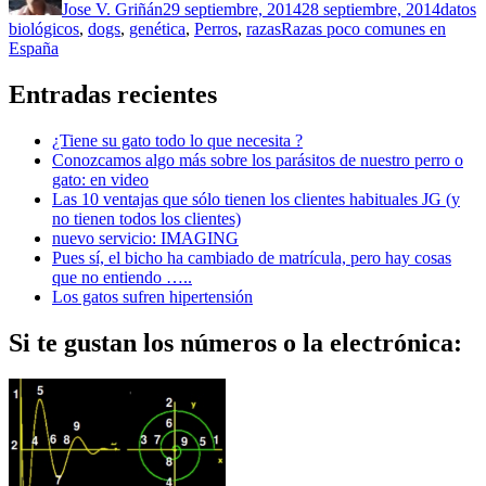
Jose V. Griñán
29 septiembre, 2014
28 septiembre, 2014
datos
Etiquetas
biológicos
,
dogs
,
genética
,
Perros
,
razas
Razas poco comunes en
España
Entradas recientes
¿Tiene su gato todo lo que necesita ?
Conozcamos algo más sobre los parásitos de nuestro perro o
gato: en video
Las 10 ventajas que sólo tienen los clientes habituales JG (y
no tienen todos los clientes)
nuevo servicio: IMAGING
Pues sí, el bicho ha cambiado de matrícula, pero hay cosas
que no entiendo …..
Los gatos sufren hipertensión
Si te gustan los números o la electrónica: