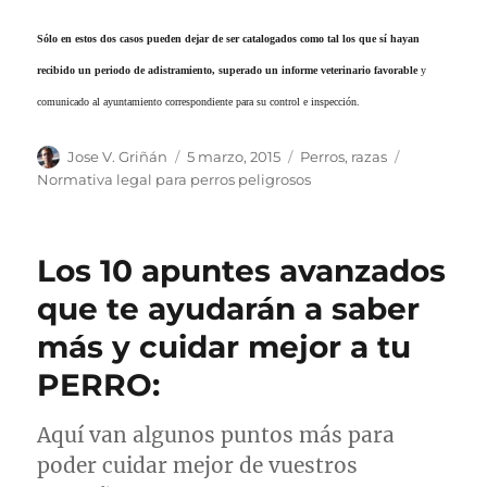
Sólo en estos dos casos pueden dejar de ser catalogados como tal los que sí hayan
recibido un periodo de adistramiento, superado un informe veterinario favorable
y
comunicado al ayuntamiento correspondiente para su control e inspección.
Autor
Publicado
Categorías
Etiquetas
Jose V. Griñán
5 marzo, 2015
Perros
,
razas
el
Normativa legal para perros peligrosos
Los 10 apuntes avanzados
que te ayudarán a saber
más y cuidar mejor a tu
PERRO:
Aquí van algunos puntos más para
poder cuidar mejor de vuestros