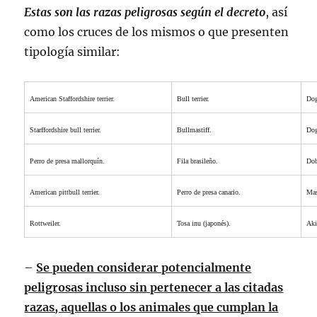
Estas son las razas peligrosas según el decreto
, así
como los cruces de los mismos o que presenten
tipología similar:
American Staffordshire terrier.
Bull terrier.
Dog
Starffordshire bull terrier.
Bullmastiff.
Dog
Perro de presa mallorquín.
Fila brasileño.
Do
American pittbull terrier.
Perro de presa canario.
Mas
Rottweiler.
Tosa inu (japonés).
Aki
–
Se pueden considerar potencialmente
peligrosas incluso sin pertenecer a las citadas
razas, aquellas o los animales que cumplan la