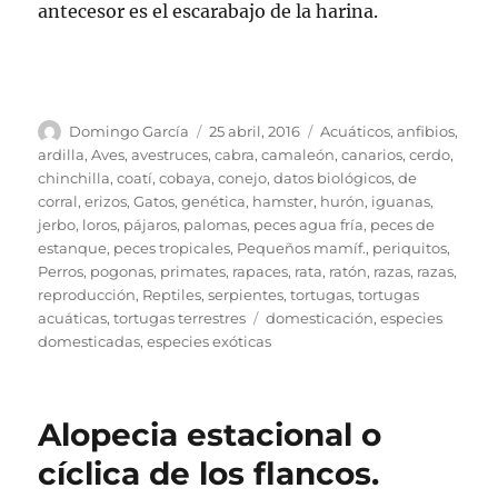
antecesor es el escarabajo de la harina.
Autor
Publicado
Categorías
Domingo García
25 abril, 2016
Acuáticos
,
anfibios
,
el
ardilla
,
Aves
,
avestruces
,
cabra
,
camaleón
,
canarios
,
cerdo
,
chinchilla
,
coatí
,
cobaya
,
conejo
,
datos biológicos
,
de
corral
,
erizos
,
Gatos
,
genética
,
hamster
,
hurón
,
iguanas
,
jerbo
,
loros
,
pájaros
,
palomas
,
peces agua fría
,
peces de
estanque
,
peces tropicales
,
Pequeños mamíf.
,
periquitos
,
Perros
,
pogonas
,
primates
,
rapaces
,
rata
,
ratón
,
razas
,
razas
,
reproducción
,
Reptiles
,
serpientes
,
tortugas
,
tortugas
Etiquetas
acuáticas
,
tortugas terrestres
domesticación
,
especies
domesticadas
,
especies exóticas
Alopecia estacional o
cíclica de los flancos.