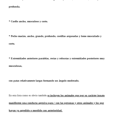
profunda.
* Cuello ancho, musculoso y corto.
* Pecho macizo, ancho, grande, profundo, costillas arqueadas y lomo musculado y
corto.
* Extremidades anteriores paralelas, rectas y robustas y extremidades posteriores muy
musculosas,
con patas relativamente largas formando un ángulo moderado.
En esta lista como es obvio también
se incluyen los animales que por su carácter innato
manifiesten una conducta agresiva para / con las personas y otros animales y los que
hayan ya agredido o mordido con anterioridad.