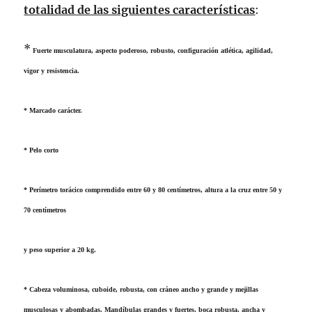
totalidad de las siguientes características
:
*
Fuerte musculatura, aspecto poderoso, robusto, configuración atlética, agilidad,
vigor y resistencia.
* Marcado carácter.
* Pelo corto
* Perímetro torácico comprendido entre 60 y 80 centímetros, altura a la cruz entre 50 y
70 centímetros
y peso superior a 20 kg.
* Cabeza voluminosa, cuboide, robusta, con cráneo ancho y grande y mejillas
musculosas y abombadas. Mandíbulas grandes y fuertes, boca robusta, ancha y