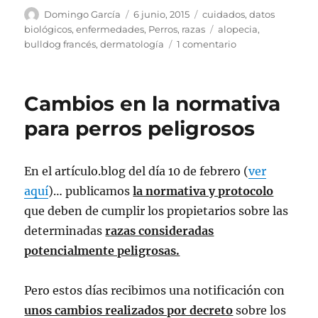
Autor
Publicado
Categorías
Domingo García
6 junio, 2015
cuidados
,
datos
el
Etiquetas
biológicos
,
enfermedades
,
Perros
,
razas
alopecia
,
en
bulldog francés
,
dermatología
1 comentario
Alopecia
estacional
o
Cambios en la normativa
cíclica
de
para perros peligrosos
los
flancos.
En el artículo.blog del día 10 de febrero (
ver
aquí
)… publicamos
la normativa y protocolo
que deben de cumplir los propietarios sobre las
determinadas
razas consideradas
potencialmente peligrosas.
Pero estos días recibimos una notificación con
unos cambios realizados por decreto
sobre los