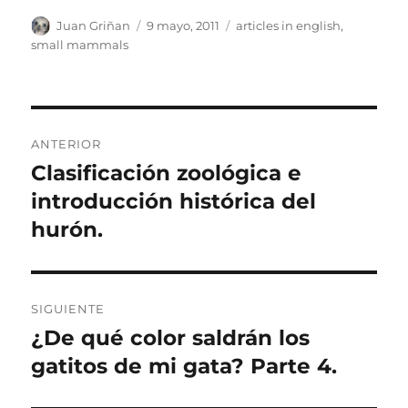
Autor
Publicado
Categorías
Juan Griñan
9 mayo, 2011
articles in english
,
el
small mammals
Navegación
ANTERIOR
de
Clasificación zoológica e
Entrada
anterior:
introducción histórica del
entradas
hurón.
SIGUIENTE
¿De qué color saldrán los
Entrada
siguiente:
gatitos de mi gata? Parte 4.