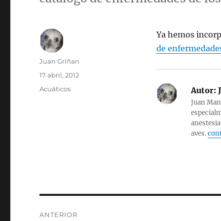
Ya hemos incorpo
de enfermedade
Autor
Juan Griñan
Publicado
17 abril, 2012
el
Categorías
Acuáticos
Autor:
J
Juan Manu
especialm
anestesia
aves.
cont
Navegación
ANTERIOR