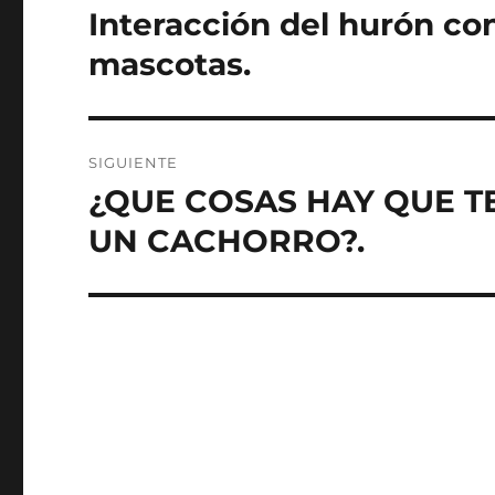
de
Interacción del hurón con
Entrada
anterior:
entradas
mascotas.
SIGUIENTE
¿QUE COSAS HAY QUE T
Entrada
siguiente:
UN CACHORRO?.