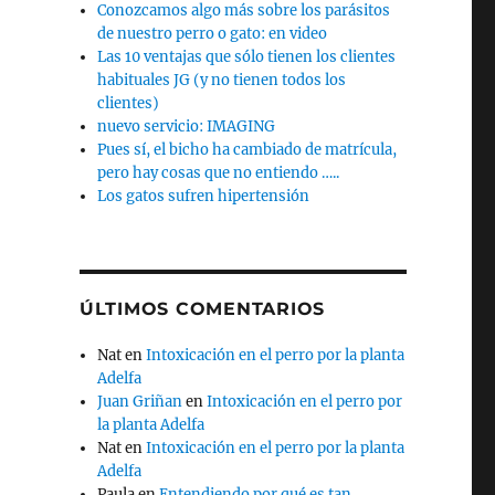
Conozcamos algo más sobre los parásitos
de nuestro perro o gato: en video
Las 10 ventajas que sólo tienen los clientes
habituales JG (y no tienen todos los
clientes)
nuevo servicio: IMAGING
Pues sí, el bicho ha cambiado de matrícula,
pero hay cosas que no entiendo …..
Los gatos sufren hipertensión
ÚLTIMOS COMENTARIOS
Nat
en
Intoxicación en el perro por la planta
Adelfa
Juan Griñan
en
Intoxicación en el perro por
la planta Adelfa
Nat
en
Intoxicación en el perro por la planta
Adelfa
Paula
en
Entendiendo por qué es tan