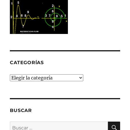
CATEGORÍAS
Categorías
BUSCAR
BU
Buscar