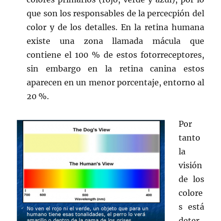
que son los responsables de la percecpión del
color y de los detalles. En la retina humana
existe una zona llamada mácula que
contiene el 100 % de estos fotorreceptores,
sin embargo en la retina canina estos
aparecen en un menor porcentaje, entorno al
20 %.
Por
tanto
la
visión
de los
colore
s está
deter