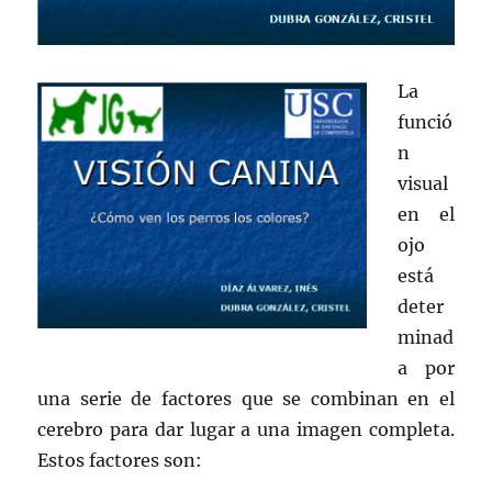
La
funció
n
visual
en el
ojo
está
deter
minad
a por
una serie de factores que se combinan en el
cerebro para dar lugar a una imagen completa.
Estos factores son: