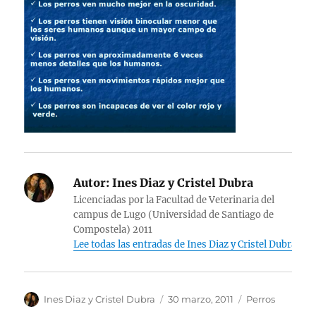
Autor:
Ines Diaz y Cristel Dubra
Licenciadas por la Facultad de Veterinaria del
campus de Lugo (Universidad de Santiago de
Compostela) 2011
Lee todas las entradas de Ines Diaz y Cristel Dubra
Autor
Publicado
Categorías
Ines Diaz y Cristel Dubra
30 marzo, 2011
Perros
el