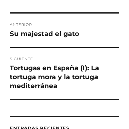
Navegación
ANTERIOR
de
Su majestad el gato
Entrada
anterior:
entradas
SIGUIENTE
Tortugas en España (I): La
Entrada
siguiente:
tortuga mora y la tortuga
mediterránea
ENTRADAS RECIENTES