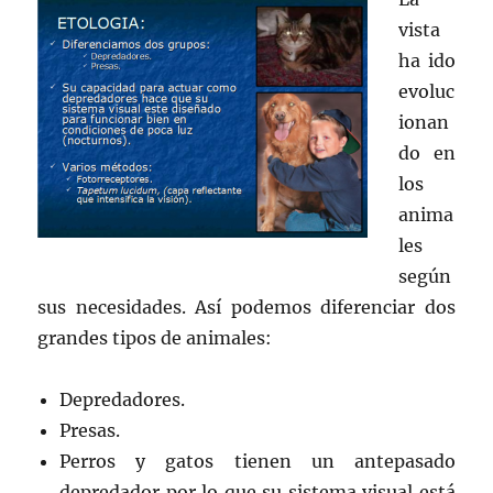
vista
ha ido
evoluc
ionan
do en
los
anima
les
según
sus necesidades. Así podemos diferenciar dos
grandes tipos de animales:
Depredadores.
Presas.
Perros y gatos tienen un antepasado
depredador por lo que su sistema visual está