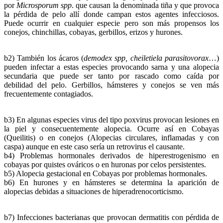
por
Microsporum spp
. que causan la denominada tiña y que provoca
la pérdida de pelo allí donde campan estos agentes infecciosos.
Puede ocurrir en cualquier especie pero son más propensos los
conejos, chinchillas, cobayas, gerbillos, erizos y hurones.
b2) También los ácaros (
demodex spp, cheiletiela parasitovorax
…)
pueden infectar a estas especies provocando sarna y una alopecia
secundaria que puede ser tanto por rascado como caída por
debilidad del pelo. Gerbillos, hámsteres y conejos se ven más
frecuentemente contagiados.
b3) En algunas especies virus del tipo poxvirus provocan lesiones en
la piel y consecuentemente alopecia. Ocurre así en Cobayas
(Queilitis) o en conejos (Alopecias circulares, inflamadas y con
caspa) aunque en este caso sería un retrovirus el causante.
b4) Problemas hormonales derivados de hiperestrogenismo en
cobayas por quistes ováricos o en huronas por celos persistentes.
b5) Alopecia gestacional en Cobayas por problemas hormonales.
b6) En hurones y en hámsteres se determina la aparición de
alopecias debidas a situaciones de hiperadrenocorticismo.
b7) Infecciones bacterianas que provocan dermatitis con pérdida de