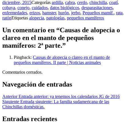
diciembre, 2015
Categorías
ardilla
,
cabra
,
cerdo
,
chinchilla
,
coatí
,
cobaya
,
conejo
,
cuidados
,
datos biológicos
,
desparasitaciones
,
enfermedades
,
erizos
,
hamster
,
hurón
,
jerbo
,
Pequeños mamíf.
,
rata
,
ratón
Etiquetas
alopecia
,
patologías
,
pequeños mamíferos
Un comentario en “Causas de alopecia o
clareo en el manto de pequeños
mamíferos: 2ª parte.”
Pingback:
Causas de alopecia o clareo en el manto de
pequeños mamíferos. II parte | Noticias animales
Comentarios cerrados.
Navegación de entradas
Anterior
Entrada anterior:
ya tenemos los calendarios JG de 2016
Siguiente
Entrada siguiente:
La familia sudamericana de las
Chinchillas domésticas.
Entradas recientes