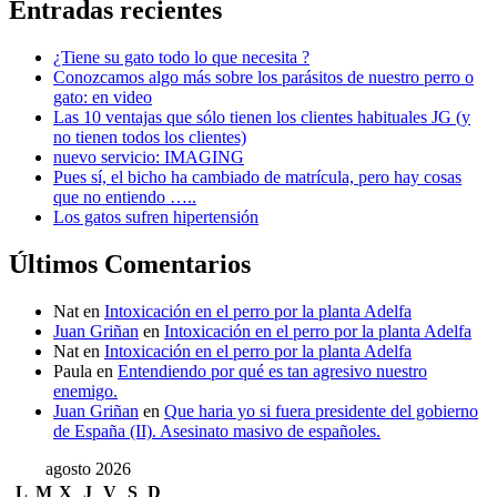
Entradas recientes
¿Tiene su gato todo lo que necesita ?
Conozcamos algo más sobre los parásitos de nuestro perro o
gato: en video
Las 10 ventajas que sólo tienen los clientes habituales JG (y
no tienen todos los clientes)
nuevo servicio: IMAGING
Pues sí, el bicho ha cambiado de matrícula, pero hay cosas
que no entiendo …..
Los gatos sufren hipertensión
Últimos Comentarios
Nat
en
Intoxicación en el perro por la planta Adelfa
Juan Griñan
en
Intoxicación en el perro por la planta Adelfa
Nat
en
Intoxicación en el perro por la planta Adelfa
Paula
en
Entendiendo por qué es tan agresivo nuestro
enemigo.
Juan Griñan
en
Que haria yo si fuera presidente del gobierno
de España (II). Asesinato masivo de españoles.
agosto 2026
L
M
X
J
V
S
D