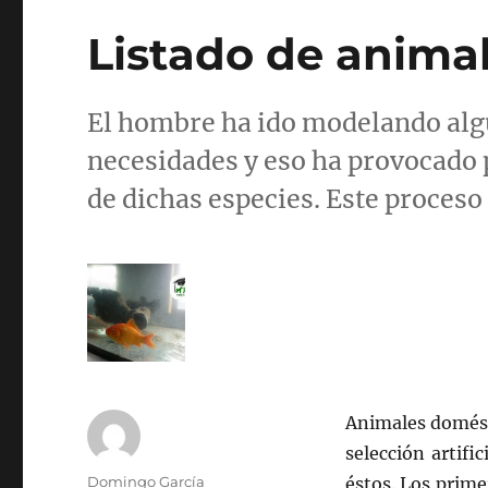
Listado de anima
El hombre ha ido modelando algu
necesidades y eso ha provocado
de dichas especies. Este proces
Animales domésti
selección artifi
Autor
Domingo García
éstos. Los prime