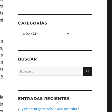
ro
ás
sí
CATEGORÍAS
Categorías
an
s,
 o
BUSCAR
un
BUSCAR
os
Buscar
por:
 y
la
ENTRADAS RECIENTES
io
¿Tiene su gato todo lo que necesita ?
ro