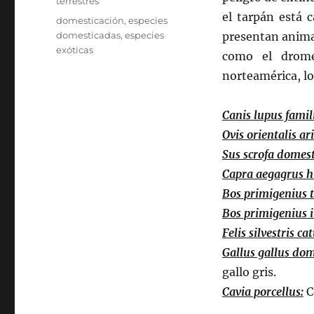
terrestres
el tarpán está c
Etiquetas
domesticación
,
especies
domesticadas
,
especies
presentan anima
exóticas
como el drome
norteamérica, los
Canis lupus famili
Ovis orientalis ari
Sus scrofa domes
Capra aegagrus h
Bos primigenius 
Bos primigenius 
Felis silvestris cat
Gallus gallus dom
gallo gris.
Cavia porcellus:
C