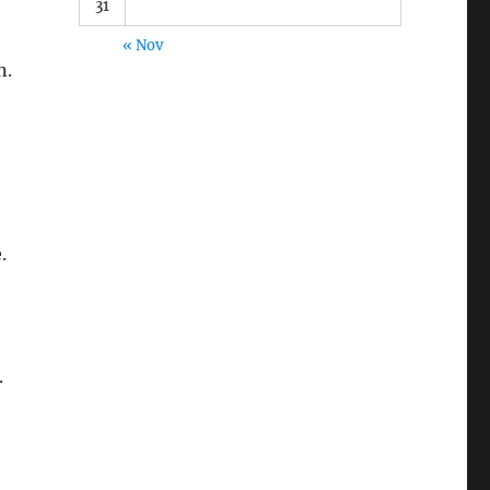
31
« Nov
n.
.
.