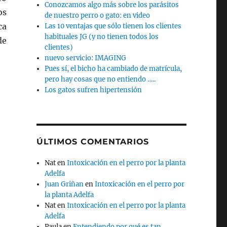
Conozcamos algo más sobre los parásitos
os
de nuestro perro o gato: en video
ca
Las 10 ventajas que sólo tienen los clientes
habituales JG (y no tienen todos los
de
clientes)
nuevo servicio: IMAGING
Pues sí, el bicho ha cambiado de matrícula,
pero hay cosas que no entiendo …..
Los gatos sufren hipertensión
ÚLTIMOS COMENTARIOS
Nat
en
Intoxicación en el perro por la planta
Adelfa
Juan Griñan
en
Intoxicación en el perro por
la planta Adelfa
Nat
en
Intoxicación en el perro por la planta
Adelfa
Paula
en
Entendiendo por qué es tan