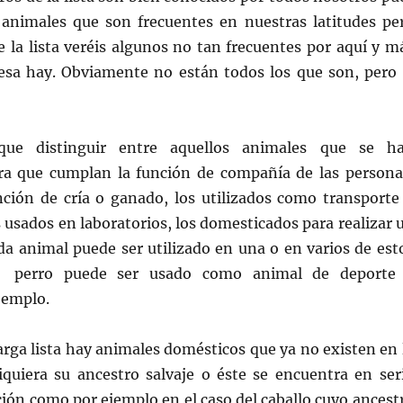
animales que son frecuentes en nuestras latitudes pe
 la lista veréis algunos no tan frecuentes por aquí y m
esa hay. Obviamente no están todos los que son, pero 
ue distinguir entre aquellos animales que se h
a que cumplan la función de compañía de las persona
nción de cría o ganado, los utilizados como transporte
 usados en laboratorios, los domesticados para realizar 
da animal puede ser utilizado en una o en varios de est
í, perro puede ser usado como animal de deporte
jemplo.
arga lista hay animales domésticos que ya no existen en 
siquiera su ancestro salvaje o éste se encuentra en ser
ción como por ejemplo en el caso del caballo cuyo ancest