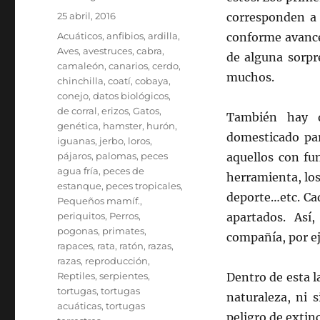
Publicado
25 abril, 2016
corresponden a 
el
Categorías
Acuáticos
,
anfibios
,
ardilla
,
conforme avance
Aves
,
avestruces
,
cabra
,
de alguna sorpr
camaleón
,
canarios
,
cerdo
,
muchos.
chinchilla
,
coatí
,
cobaya
,
conejo
,
datos biológicos
,
de corral
,
erizos
,
Gatos
,
También hay q
genética
,
hamster
,
hurón
,
domesticado par
iguanas
,
jerbo
,
loros
,
pájaros
,
palomas
,
peces
aquellos con fu
agua fría
,
peces de
herramienta, los
estanque
,
peces tropicales
,
deporte…etc. Ca
Pequeños mamíf.
,
periquitos
,
Perros
,
apartados. As
pogonas
,
primates
,
compañía, por e
rapaces
,
rata
,
ratón
,
razas
,
razas
,
reproducción
,
Reptiles
,
serpientes
,
Dentro de esta l
tortugas
,
tortugas
naturaleza, ni 
acuáticas
,
tortugas
peligro de extin