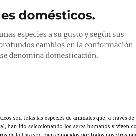
les domésticos.
nas especies a su gusto y según sus
 profundos cambios en la conformación
o se denomina domesticación.
cos son tolas las especies de animales que, a través de 
cial, han ido seleccionando los seres humanos y viven c
ros de la lista son bien conocidos por todos nosotros pu