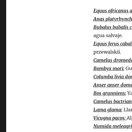
Equus africanus a
Anas platyrhynch
Bubalus bubalis c
agua salvaje.
Equus ferus cabal
przewalskii.
Camelus dromeda
Bombyx mori:
Gus
Columba livia do
Anser anser dome
Bos grunniens:
Ya
Camelus bactrian
Lama glama:
Llam
Vicugna pacos:
Al
Numida meleagri