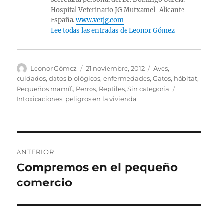
Hospital Veterinario JG Mutxamel-Alicante-
España.
www.vetjg.com
Lee todas las entradas de Leonor Gómez
Autor
Publicado
Categorías
Leonor Gómez
21 noviembre, 2012
Aves
,
el
cuidados
,
datos biológicos
,
enfermedades
,
Gatos
,
hábitat
,
Etiquetas
Pequeños mamíf.
,
Perros
,
Reptiles
,
Sin categoría
Intoxicaciones
,
peligros en la vivienda
Navegación
ANTERIOR
de
Compremos en el pequeño
Entrada
anterior:
comercio
entradas