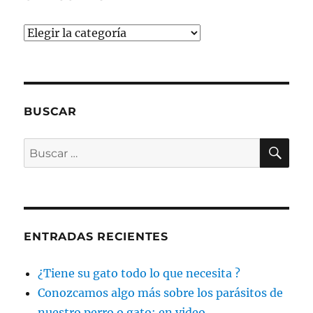
Categorías
BUSCAR
BU
Buscar
por:
ENTRADAS RECIENTES
¿Tiene su gato todo lo que necesita ?
Conozcamos algo más sobre los parásitos de
nuestro perro o gato: en video