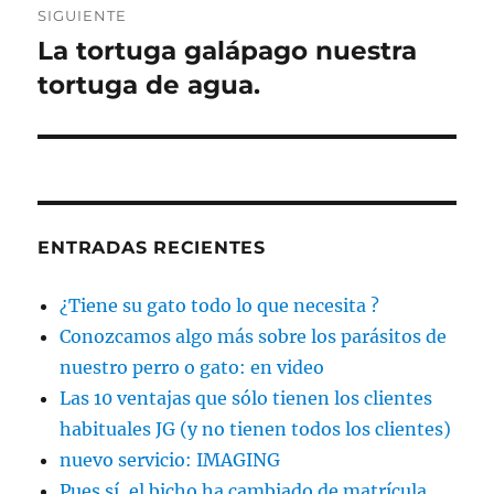
SIGUIENTE
La tortuga galápago nuestra
Entrada
siguiente:
tortuga de agua.
ENTRADAS RECIENTES
¿Tiene su gato todo lo que necesita ?
Conozcamos algo más sobre los parásitos de
nuestro perro o gato: en video
Las 10 ventajas que sólo tienen los clientes
habituales JG (y no tienen todos los clientes)
nuevo servicio: IMAGING
Pues sí, el bicho ha cambiado de matrícula,