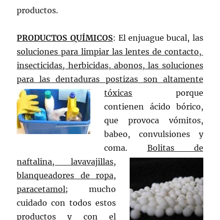
productos.
PRODUCTOS QUÍMICOS
: El enjuague bucal, las
soluciones para limpiar las lentes de contacto,
insecticidas, herbicidas, abonos, las soluciones
para las dentaduras postizas son altamente
tóxicas
porque
contienen ácido bórico,
que provoca vómitos,
babeo, convulsiones y
coma.
Bolitas de
naftalina
, lavavajillas,
blanqueadores de ropa,
paracetamol
; mucho
cuidado con todos estos
productos y con el