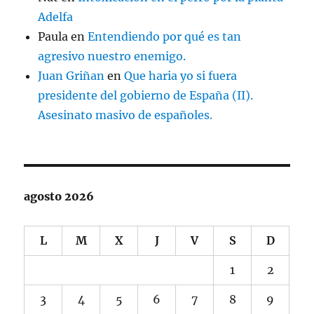
Adelfa
Paula
en
Entendiendo por qué es tan
agresivo nuestro enemigo.
Juan Griñan
en
Que haria yo si fuera
presidente del gobierno de España (II).
Asesinato masivo de españoles.
agosto 2026
L
M
X
J
V
S
D
1
2
3
4
5
6
7
8
9