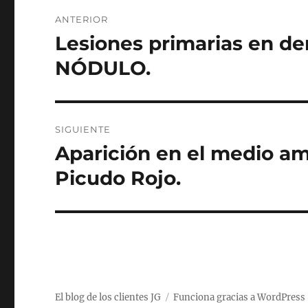
Navegación
ANTERIOR
de
Lesiones primarias en de
Entrada
anterior:
entradas
NÓDULO.
SIGUIENTE
Aparición en el medio am
Entrada
siguiente:
Picudo Rojo.
El blog de los clientes JG
Funciona gracias a WordPress