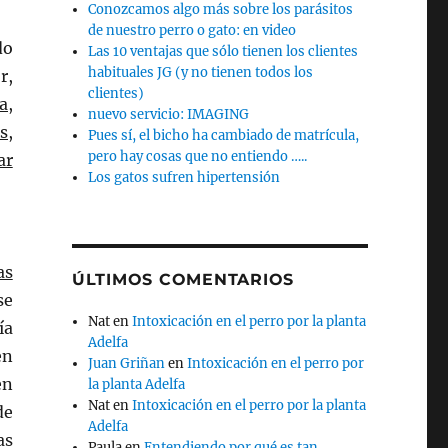
Conozcamos algo más sobre los parásitos
de nuestro perro o gato: en video
do
Las 10 ventajas que sólo tienen los clientes
habituales JG (y no tienen todos los
r,
clientes)
a,
nuevo servicio: IMAGING
s,
Pues sí, el bicho ha cambiado de matrícula,
pero hay cosas que no entiendo …..
ar
Los gatos sufren hipertensión
as
ÚLTIMOS COMENTARIOS
se
Nat
en
Intoxicación en el perro por la planta
ía
Adelfa
en
Juan Griñan
en
Intoxicación en el perro por
en
la planta Adelfa
Nat
en
Intoxicación en el perro por la planta
de
Adelfa
as
Paula
en
Entendiendo por qué es tan