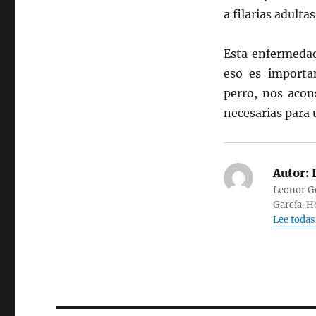
a filarias adulta
Esta enfermeda
eso es
importan
perro, nos acon
necesarias para 
Autor:
Leonor Gó
García. H
Lee todas