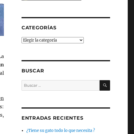
CATEGORÍAS
Categorías
La
un
BUSCAR
al
BUSCAR
Buscar
por:
en
s:
s,
ENTRADAS RECIENTES
¿Tiene su gato todo lo que necesita ?