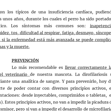
n los típicos de una insuficiencia cardíaca, pudien
 unos años, durante los cuales el perro ha sido portado
ático. Los síntomas más comunes son:
inapetenci
dez, tos, dificultad al respirar, fatiga, desmayo, síncope
, si la enfermedad está más avanzada se puede complic
mas y la muerte.
PREVENCIÓN
Lo más recomendable es
llevar correctamente l
el veterinario
de nuestra mascota. La dirofilariosis 
iante una analítica de sangre. Y para prevenirlo, hoy d
te de poder contar con diversos principìos activos, 
entaciones: desde inyectables, comprimidos o tabletas, 
). Estos principios activos, no van a impedir la picadura 
smisor, pero si van a impedir el desarrollo de microfilari