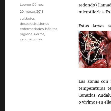
Autor
Leonor Gómez
redondo) llama
Publicado
20 marzo, 2013
microfilarias. Es
el
Categorías
cuidados
,
desparasitaciones
,
Estas larvas 
enfermedades
,
hábitat
,
higiene
,
Perros
,
vacunaciones
Las zonas con 
temperaturas te
Canarias, Andalu
o vivimos en el