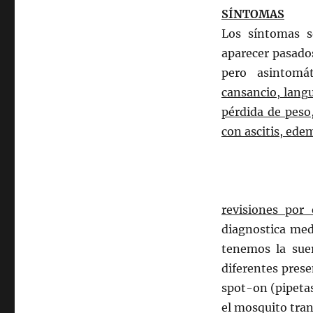
SÍNTOMAS
Los síntomas so
aparecer pasados
pero asintom
cansancio, langui
pérdida de peso
con ascitis, ede
revisiones por 
diagnostica med
tenemos la suer
diferentes pres
spot-on (pipetas
el mosquito tran