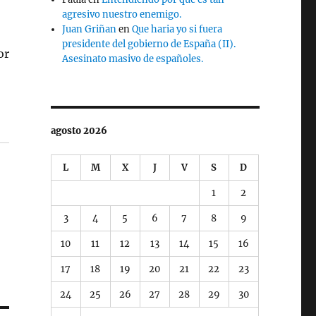
agresivo nuestro enemigo.
Juan Griñan
en
Que haria yo si fuera
presidente del gobierno de España (II).
or
Asesinato masivo de españoles.
agosto 2026
L
M
X
J
V
S
D
1
2
3
4
5
6
7
8
9
10
11
12
13
14
15
16
17
18
19
20
21
22
23
24
25
26
27
28
29
30