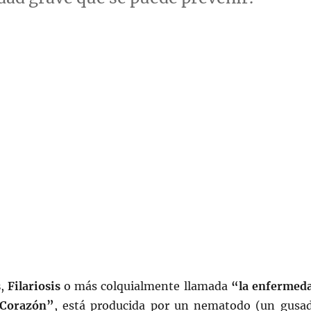
s
,
Filariosis
o más colquialmente llamada
“la enfermed
 Corazón”
, está producida por un nematodo (un gusa