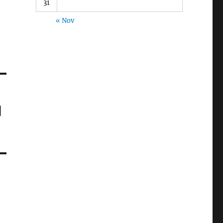
31
« Nov
l