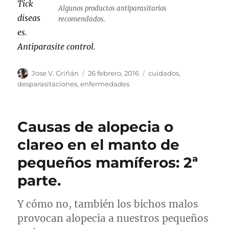
Tick
Algunos productos antiparasitarios
diseas
recomendados.
es.
Antiparasite control.
Autor
Publicado
Categorías
Jose V. Griñán
26 febrero, 2016
cuidados
,
el
desparasitaciones
,
enfermedades
Causas de alopecia o
clareo en el manto de
pequeños mamíferos: 2ª
parte.
Y cómo no, también los bichos malos
provocan alopecia a nuestros pequeños