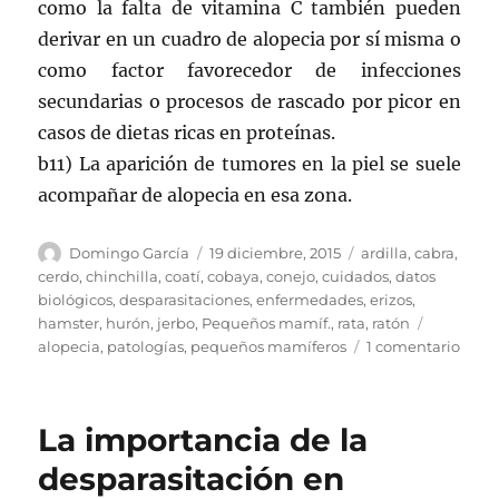
como la falta de vitamina C también pueden
derivar en un cuadro de alopecia por sí misma o
como factor favorecedor de infecciones
secundarias o procesos de rascado por picor en
casos de dietas ricas en proteínas.
b11) La aparición de tumores en la piel se suele
acompañar de alopecia en esa zona.
Autor
Publicado
Categorías
Domingo García
19 diciembre, 2015
ardilla
,
cabra
,
el
cerdo
,
chinchilla
,
coatí
,
cobaya
,
conejo
,
cuidados
,
datos
biológicos
,
desparasitaciones
,
enfermedades
,
erizos
,
Etiqueta
hamster
,
hurón
,
jerbo
,
Pequeños mamíf.
,
rata
,
ratón
en
alopecia
,
patologías
,
pequeños mamíferos
1 comentario
Caus
de
alope
La importancia de la
o
clare
desparasitación en
en