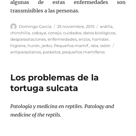
algunas de estas enfermedades son
transmisibles a las personas.
Autor
Publicado
Categorías
Domingo García
25 noviembre, 2015
ardilla
,
el
chinchilla
,
cobaya
,
conejo
,
cuidados
,
datos biológicos
,
desparasitaciones
,
enfermedades
,
erizos
,
hamster
,
Etiquetas
higiene
,
hurón
,
jerbo
,
Pequeños mamíf.
,
rata
,
ratón
antiparasitarios
,
parásitos
,
pequeños mamíferos
Los problemas de la
tortuga sulcata
Patología y medicina en reptiles. Patology and
medicine of the reptils.