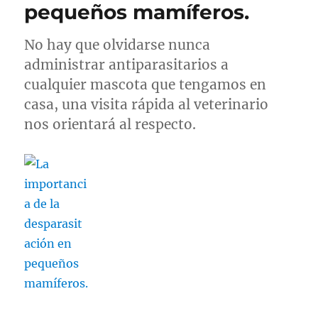
pequeños mamíferos.
el
mant
de
No hay que olvidarse nunca
pequ
administrar antiparasitarios a
mamí
2ª
cualquier mascota que tengamos en
parte
casa, una visita rápida al veterinario
nos orientará al respecto.