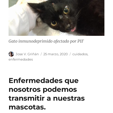
Gato inmunodeprimido afectado por PIF
Autor
Publicado
Categorías
Jose V. Griñán
25 marzo, 2020
cuidados
,
el
enfermedades
Enfermedades que
nosotros podemos
transmitir a nuestras
mascotas.