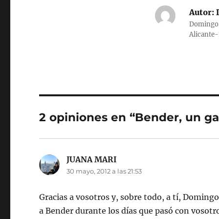
Autor:
D
Domingo G
Alicante
2 opiniones en “Bender, un ga
JUANA MARI
dice:
30 mayo, 2012 a las 21:53
Gracias a vosotros y, sobre todo, a tí, Domingo,
a Bender durante los días que pasó con vosot