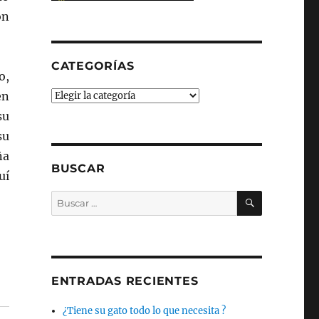
on
CATEGORÍAS
o,
en
Categorías
su
su
ña
BUSCAR
uí
BUSCAR
Buscar
por:
ENTRADAS RECIENTES
¿Tiene su gato todo lo que necesita ?