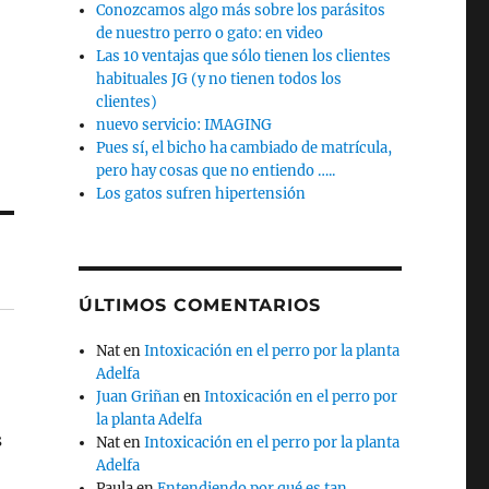
Conozcamos algo más sobre los parásitos
de nuestro perro o gato: en video
Las 10 ventajas que sólo tienen los clientes
habituales JG (y no tienen todos los
clientes)
nuevo servicio: IMAGING
Pues sí, el bicho ha cambiado de matrícula,
pero hay cosas que no entiendo …..
Los gatos sufren hipertensión
ÚLTIMOS COMENTARIOS
Nat
en
Intoxicación en el perro por la planta
Adelfa
Juan Griñan
en
Intoxicación en el perro por
la planta Adelfa
s
Nat
en
Intoxicación en el perro por la planta
Adelfa
Paula
en
Entendiendo por qué es tan