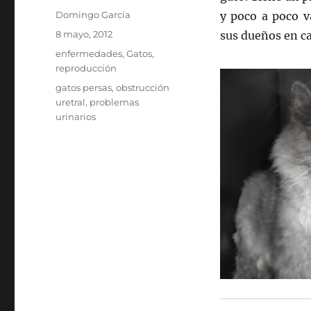
Autor
Domingo García
y poco a poco v
Publicado
8 mayo, 2012
sus dueños en ca
el
Categorías
enfermedades
,
Gatos
,
reproducción
Etiquetas
gatos persas
,
obstrucción
uretral
,
problemas
urinarios