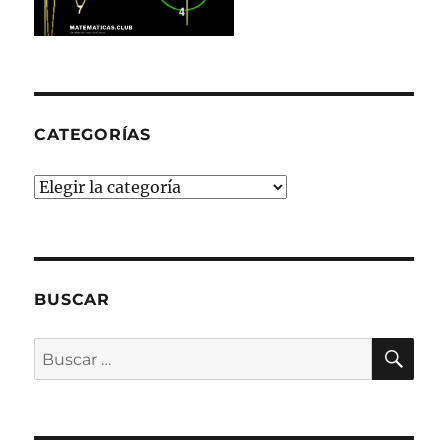
CATEGORÍAS
Categorías
BUSCAR
BU
Buscar
por: