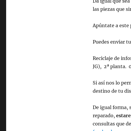
Dá igual que se
las piezas que si
Apúntate a este
Puedes enviar tu
Reciclaje de info
JG), 2ª planta.
Si así nos lo p
destino de tu dis
De igual forma, 
reparado,
estare
consultas que de