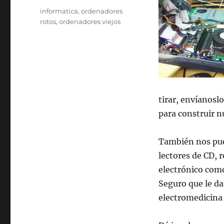
Etiquetas
informatica
,
ordenadores
rotos
,
ordenadores viejos
tirar, envíanosl
para construir 
También nos pued
lectores de CD, 
electrónico como
Seguro que le da
electromedicina 