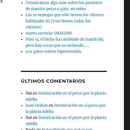
as
Conozcamos algo más sobre los parásitos
de nuestro perro o gato: en video
Las 10 ventajas que sólo tienen los clientes
habituales JG (y no tienen todos los
clientes)
nuevo servicio: IMAGING
Pues sí, el bicho ha cambiado de matrícula,
pero hay cosas que no entiendo …..
Los gatos sufren hipertensión
ÚLTIMOS COMENTARIOS
Nat
en
Intoxicación en el perro por la planta
Adelfa
Juan Griñan
en
Intoxicación en el perro por
la planta Adelfa
Nat
en
Intoxicación en el perro por la planta
Adelfa
Paula
en
Entendiendo por qué es tan