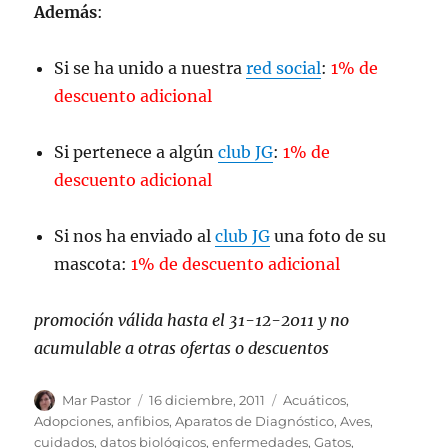
Además
:
Si se ha unido a nuestra
red social
:
1% de
descuento adicional
Si pertenece a algún
club JG
:
1% de
descuento adicional
Si nos ha enviado al
club JG
una foto de su
mascota:
1% de descuento adicional
promoción válida hasta el 31-12-2011 y no
acumulable a otras ofertas o descuentos
Autor
Publicado
Categorías
Mar Pastor
16 diciembre, 2011
Acuáticos
,
el
Adopciones
,
anfibios
,
Aparatos de Diagnóstico
,
Aves
,
cuidados
,
datos biológicos
,
enfermedades
,
Gatos
,