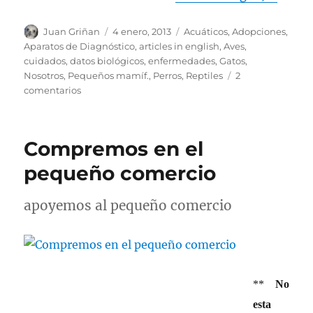
Autor
Publicado
Categorías
Juan Griñan
4 enero, 2013
Acuáticos
,
Adopciones
,
el
Aparatos de Diagnóstico
,
articles in english
,
Aves
,
cuidados
,
datos biológicos
,
enfermedades
,
Gatos
,
Nosotros
,
Pequeños mamíf.
,
Perros
,
Reptiles
2
en
comentarios
el
consultorio
por
Compremos en el
internet…
a
pequeño comercio
pleno
rendimiento
apoyemos al pequeño comercio
**
No
esta