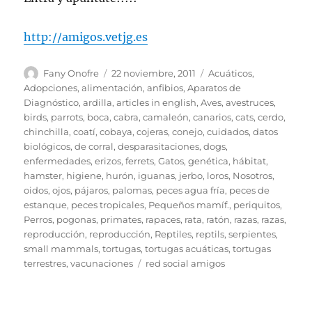
http://amigos.vetjg.es
Autor
Publicado
Categorías
Fany Onofre
22 noviembre, 2011
Acuáticos
,
el
Adopciones
,
alimentación
,
anfibios
,
Aparatos de
Diagnóstico
,
ardilla
,
articles in english
,
Aves
,
avestruces
,
birds, parrots
,
boca
,
cabra
,
camaleón
,
canarios
,
cats
,
cerdo
,
chinchilla
,
coatí
,
cobaya
,
cojeras
,
conejo
,
cuidados
,
datos
biológicos
,
de corral
,
desparasitaciones
,
dogs
,
enfermedades
,
erizos
,
ferrets
,
Gatos
,
genética
,
hábitat
,
hamster
,
higiene
,
hurón
,
iguanas
,
jerbo
,
loros
,
Nosotros
,
oidos
,
ojos
,
pájaros
,
palomas
,
peces agua fría
,
peces de
estanque
,
peces tropicales
,
Pequeños mamíf.
,
periquitos
,
Perros
,
pogonas
,
primates
,
rapaces
,
rata
,
ratón
,
razas
,
razas
,
reproducción
,
reproducción
,
Reptiles
,
reptils
,
serpientes
,
small mammals
,
tortugas
,
tortugas acuáticas
,
tortugas
Etiquetas
terrestres
,
vacunaciones
red social amigos