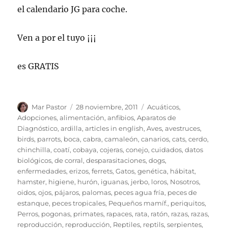
el calendario JG para coche.
Ven a por el tuyo ¡¡¡
es GRATIS
Autor
Publicado
Categorías
Mar Pastor
28 noviembre, 2011
Acuáticos
,
el
Adopciones
,
alimentación
,
anfibios
,
Aparatos de
Diagnóstico
,
ardilla
,
articles in english
,
Aves
,
avestruces
,
birds, parrots
,
boca
,
cabra
,
camaleón
,
canarios
,
cats
,
cerdo
,
chinchilla
,
coatí
,
cobaya
,
cojeras
,
conejo
,
cuidados
,
datos
biológicos
,
de corral
,
desparasitaciones
,
dogs
,
enfermedades
,
erizos
,
ferrets
,
Gatos
,
genética
,
hábitat
,
hamster
,
higiene
,
hurón
,
iguanas
,
jerbo
,
loros
,
Nosotros
,
oidos
,
ojos
,
pájaros
,
palomas
,
peces agua fría
,
peces de
estanque
,
peces tropicales
,
Pequeños mamíf.
,
periquitos
,
Perros
,
pogonas
,
primates
,
rapaces
,
rata
,
ratón
,
razas
,
razas
,
reproducción
,
reproducción
,
Reptiles
,
reptils
,
serpientes
,