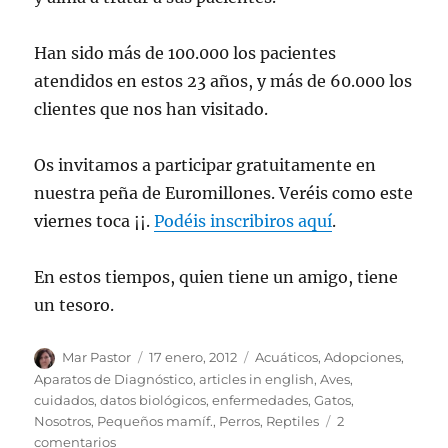
Han sido más de 100.000 los pacientes
atendidos en estos 23 años, y más de 60.000 los
clientes que nos han visitado.
Os invitamos a participar gratuitamente en
nuestra peña de Euromillones. Veréis como este
viernes toca ¡¡.
Podéis inscribiros aquí
.
En estos tiempos, quien tiene un amigo, tiene
un tesoro.
Autor
Publicado
Categorías
Mar Pastor
17 enero, 2012
Acuáticos
,
Adopciones
,
el
Aparatos de Diagnóstico
,
articles in english
,
Aves
,
cuidados
,
datos biológicos
,
enfermedades
,
Gatos
,
Nosotros
,
Pequeños mamíf.
,
Perros
,
Reptiles
2
en
comentarios