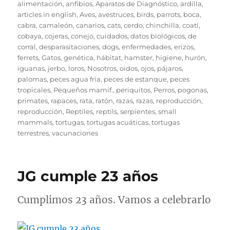
el
alimentación
,
anfibios
,
Aparatos de Diagnóstico
,
ardilla
,
articles in english
,
Aves
,
avestruces
,
birds, parrots
,
boca
,
cabra
,
camaleón
,
canarios
,
cats
,
cerdo
,
chinchilla
,
coatí
,
cobaya
,
cojeras
,
conejo
,
cuidados
,
datos biológicos
,
de
corral
,
desparasitaciones
,
dogs
,
enfermedades
,
erizos
,
ferrets
,
Gatos
,
genética
,
hábitat
,
hamster
,
higiene
,
hurón
,
iguanas
,
jerbo
,
loros
,
Nosotros
,
oidos
,
ojos
,
pájaros
,
palomas
,
peces agua fría
,
peces de estanque
,
peces
tropicales
,
Pequeños mamíf.
,
periquitos
,
Perros
,
pogonas
,
primates
,
rapaces
,
rata
,
ratón
,
razas
,
razas
,
reproducción
,
reproducción
,
Reptiles
,
reptils
,
serpientes
,
small
mammals
,
tortugas
,
tortugas acuáticas
,
tortugas
terrestres
,
vacunaciones
JG cumple 23 años
Cumplimos 23 años. Vamos a celebrarlo