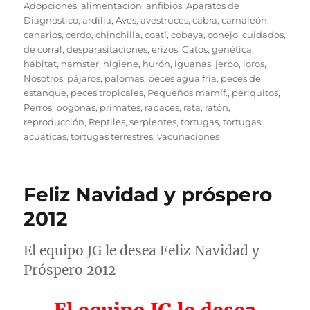
el
Adopciones
,
alimentación
,
anfibios
,
Aparatos de
Diagnóstico
,
ardilla
,
Aves
,
avestruces
,
cabra
,
camaleón
,
canarios
,
cerdo
,
chinchilla
,
coatí
,
cobaya
,
conejo
,
cuidados
,
de corral
,
desparasitaciones
,
erizos
,
Gatos
,
genética
,
hábitat
,
hamster
,
higiene
,
hurón
,
iguanas
,
jerbo
,
loros
,
Nosotros
,
pájaros
,
palomas
,
peces agua fría
,
peces de
estanque
,
peces tropicales
,
Pequeños mamíf.
,
periquitos
,
Perros
,
pogonas
,
primates
,
rapaces
,
rata
,
ratón
,
reproducción
,
Reptiles
,
serpientes
,
tortugas
,
tortugas
acuáticas
,
tortugas terrestres
,
vacunaciones
Feliz Navidad y próspero
2012
El equipo JG le desea Feliz Navidad y
Próspero 2012