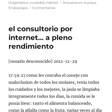
el
Etiquetas
Diagnóstico
,
cuidados
,
hábitat
Anzuelos en la playa.
en
Endoscopia
5 comentarios
Peligros
para
nuestro
el consultorio por
perro
en
internet… a pleno
la
rendimiento
playa
[usuario desconocido] 2012-12-29
17:59:27 como les contaba el conejo con
maloclusion de todos los molares, tenia todos
los cuidados y los mejores, la jaula se limpiaba
integramente todos los dias, la comida se le
ponia fresc: tanto el alimento balanceado,
como la alfalfa como la fruta, varias veces al dia