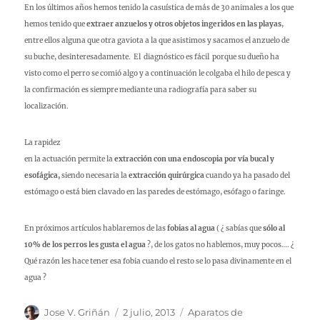
En los últimos años hemos tenido la casuística de más de 30 animales a los que
hemos tenido que
extraer anzuelos y otros objetos ingeridos en las playas
,
entre ellos alguna que otra gaviota a la que asistimos y sacamos el anzuelo de
su buche, desinteresadamente. El diagnóstico es fácil porque su dueño ha
visto como el perro se comió algo y a continuación le colgaba el hilo de pesca y
la confirmación es siempre mediante una radiografía para saber su
localización.
La rapidez
en la actuación permite la
extracción con una endoscopia por vía bucal y
esofágica,
siendo necesaria la
extracción quirúrgica
cuando ya ha pasado del
estómago o está bien clavado en las paredes de estómago, esófago o faringe.
En próximos artículos hablaremos de las
fobias al agua
( ¿ sabías que
sólo al
10% de los perros les gusta el agua
?, de los gatos no hablemos, muy pocos…. ¿
Qué razón les hace tener esa fobia cuando el resto se lo pasa divinamente en el
agua ?
Autor
Publicado
Categorías
Jose V. Griñán
2 julio, 2013
Aparatos de