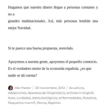
Hagamos que nuestro dinero llegue a personas comunes y
no a
grandes multinacionales. Así, más personas tendrán una
mejor Navidad.
Si te parece una buena propuesta, reenvíalo.
Apoyemos a nuestra gente, apoyemos el pequeño comercio.
Es el verdadero motor de la economía española. ¿es que
nadie se dá cuenta?
Autor
Publicado
Categorías
Mar Pastor
20 noviembre, 2012
Acuáticos
,
el
Adopciones
,
Aparatos de Diagnóstico
,
articles in english
,
Aves
,
cuidados
,
datos biológicos
,
enfermedades
,
Nosotros
,
Pequeños mamíf.
,
Perros
,
Reptiles