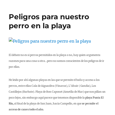
Peligros para nuestro
perro en la playa
El debate no es si perros permitidos en la playa o no, hay quien argumenta
razones para una cosa u otra…pero no somos conscientes de los peligros de ir
por ellas.
He leido por ahí algunas playas en las que se permite el baño y acceso a los
perros, entre ellas
Cala de Aiguaoliva (Vinaroz), L’Ahuir ( Gandia), Los
Castillejos (Barbate). Playa de Bon Caponet (Ametlla de Mar) que nos pillan un
poco lejos, sin embargo aquí parece que tenemos disponible la
playa Punta El
Riu,
al final de la playa de San Juan, hacia Campello, en que
se permite el
acceso de canes todo el año.