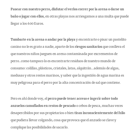
Pasear con nuestro perro, disfutar el verlos correr por la arena o darse un
baño o jugar con ellos
, en otras playas nos arriesgamos a una multa que puede
llegar a los 600 Euros.
Tumbarte en la arena o andar por la playa
y encontrarte o pisar un pastelito
canino no le es grato a nadie, aparte de los
riesgos sanitarios
que conlleva el
que nuestros niños jueguen en arena contaminada por excrementos de
perro..como tampoco lo es encontrarte residuos de nuestro mundo de
consumo: colillas, plásticos, cristales, latas, alquitrán…además de algas,
medusas y otros restos marinos, y saber que la ingestión de agua marina es
muy peligrosa para el perro por la alta concentración de sal que contiene.
Pero es ahí donde voy, el
perro puede tener acceso e ingerir sobre todo
anzuelos camuflados en restos de pescado
o cebos de pesca, muchas veces
desapercibidos por sus propietarios o bien
tiran inconscientemente del hilo
que pudiera llevar colgando, cosa que provoca que el anzuelo se clave y
complique las posibilidades de sacarlo.