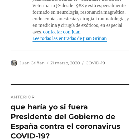
Veterinario JG desde 1988 y está especialmente
formado en neurología, resonancia magnética,
endoscopia, anestesia y cirugía, traumatología, y
en medicina y cirugía de exóticos, en especial
aves.
contactar con Juan
Lee todas las entradas de Juan Griñan
Autor
Publicado
Categorías
Juan Griñan
21 marzo, 2020
COVID-19
el
Navegación
ANTERIOR
de
que haría yo si fuera
Entrada
anterior:
Presidente del Gobierno de
entradas
España contra el coronavirus
COVID-19?