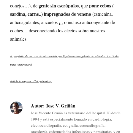
gente sin escrúpulos
pone cebos (
conejos…), de
, que
sardina, carne..) impregnados de veneno
(estricnina,
anticoagulantes, anzuelos ¡¡, o incluso anticongelante de
coches… desconociendo los efectos sobre nuestros
animales.
A propósito de un caso de intoxicación por líquido anticongelante de vehículos ( artículo
para veterinarios)
Article in english: Cat poisoning.
Autor:
Jose V. Griñán
Jose Vicente Griñán es veterinario del hospital JG desde
1994 y está especialmente formado en cardiología,
electrocardiografía, ecografía, ecocardiografía,
oncología, enfermedades infecciosas y parasitarias, y en